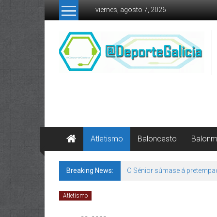
Skip to content
viernes, agosto 7, 2026
Atletismo
Baloncesto
Balon
Breaking News:
O Sénior súmase á pretempa
Atletismo