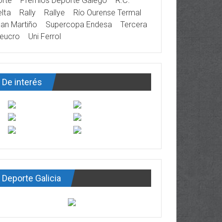
rte
Premios Deporte Galego
R.C.
lta
Rally
Rallye
Río Ourense Termal
an Martiño
Supercopa Endesa
Tercera
eucro
Uni Ferrol
De interés
Deporte Galicia