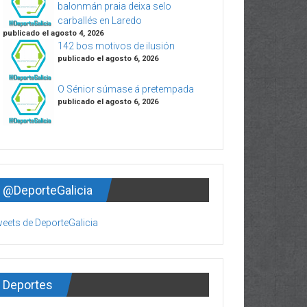
balonmán praia deixa selo
carballés en Laredo
publicado el agosto 4, 2026
142 bos motivos de ilusión
publicado el agosto 6, 2026
O Sénior súmase á pretempada
publicado el agosto 6, 2026
@DeporteGalicia
eets de DeporteGalicia
Deportes