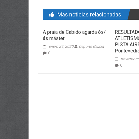
Mas noticias relacionadas
A praia de Cabido agarda ós/
RESULTADO
ás máster
ATLETISM
PISTA AIR
enero 29, 2020
Deporte Galicia
Pontevedra
0
noviembre
0