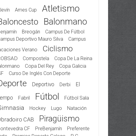
Atletismo
levín
Ames Cup
Balonmano
Baloncesto
enjamín
Breogán
Campus De Fútbol
ampus Deportivo Mauro Silva
Campus
Ciclismo
acaciones Verano
COBSAD
Compostela
Copa De La Reina
alonmano
Copa Del Rey
Copa Galicia
SF
Curso De Inglés Con Deporte
Deporte
Deportivo
El
Derbi
Fútbol
iempo
Fabril
Fútbol Sala
Gimnasia
Hockey
Lugo
Natación
Piragüismo
Obradoiro CAB
ontevedra CF
PreBenjamín
Preferente