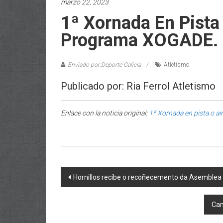
marzo 22, 2023
1ª Xornada En Pista
Programa XOGADE.
Enviado por:Deporte Galicia
Atletismo
Publicado por: Ria Ferrol Atletismo
Enlace con la noticia original:
1ª Xornada en pista o a
Post navigation
Hornillos recibe o recoñecemento da Asemblea
Cam