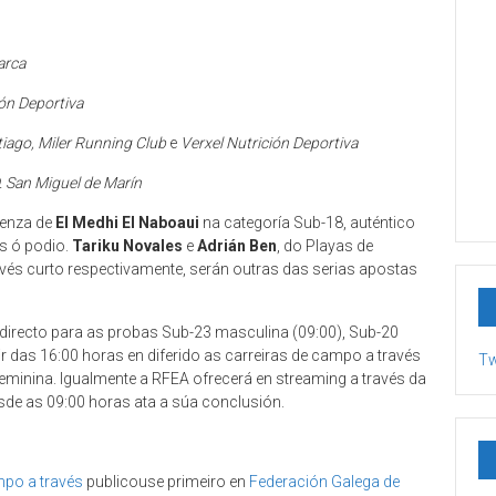
arca
ión Deportiva
tiago, Miler Running Club
e
Verxel Nutrición Deportiva
. San Miguel de Marín
senza de
El Medhi El Naboaui
na categoría Sub-18, auténtico
as ó podio.
Tariku Novales
e
Adrián Ben
, do Playas de
vés curto respectivamente, serán outras das serias apostas
 directo para as probas Sub-23 masculina (09:00), Sub-20
ir das 16:00 horas en diferido as carreiras de campo a través
Tw
eminina. Igualmente a RFEA ofrecerá en streaming a través da
de as 09:00 horas ata a súa conclusión.
mpo a través
publicouse primeiro en
Federación Galega de