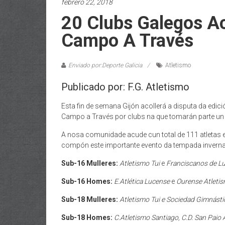
febrero 22, 2018
20 Clubs Galegos A
Campo A Través
Enviado por:Deporte Galicia
Atletismo
Publicado por: F.G. Atletismo
Esta fin de semana Gijón acollerá a disputa da ed
Campo a Través por clubs na que tomarán parte un to
A nosa comunidade acude cun total de 111 atletas e
compón este importante evento da tempada invernal
Sub-16 Mulleres:
Atletismo Tui
e
Franciscanos de L
Sub-16 Homes:
E.Atlética Lucense
e
Ourense Atleti
Sub-18 Mulleres:
Atletismo Tui e Sociedad Gimnásti
Sub-18 Homes:
C.Atletismo Santiago, C.D. San Paio