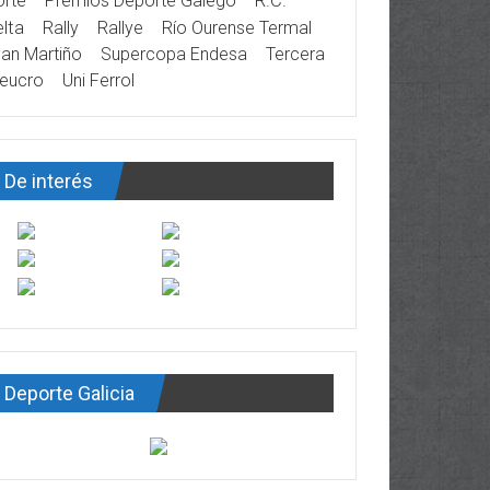
rte
Premios Deporte Galego
R.C.
lta
Rally
Rallye
Río Ourense Termal
an Martiño
Supercopa Endesa
Tercera
eucro
Uni Ferrol
De interés
Deporte Galicia