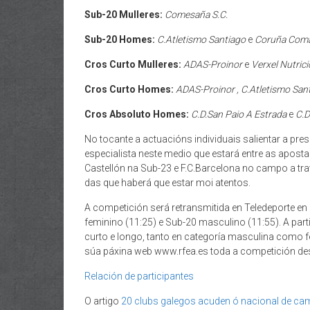
Sub-20 Mulleres:
Comesaña S.C.
Sub-20 Homes:
C.Atletismo Santiago
e
Coruña Com
Cros Curto Mulleres:
ADAS-Proinor
e
Verxel Nutric
Cros Curto Homes:
ADAS-Proinor , C.Atletismo San
Cros Absoluto Homes:
C.D.San Paio A Estrada
e
C.D
No tocante a actuacións individuais salientar a pre
especialista neste medio que estará entre as apost
Castellón na Sub-23 e F.C.Barcelona no campo a tra
das que haberá que estar moi atentos.
A competición será retransmitida en Teledeporte en
feminino (11:25) e Sub-20 masculino (11:55). A part
curto e longo, tanto en categoría masculina como f
súa páxina web www.rfea.es toda a competición des
Relación de participantes
O artigo
20 clubs galegos acuden ó nacional de ca