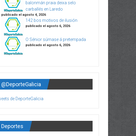
balonmán praia deixa selo
carballés en Laredo
publicado el agosto 4, 2026
142 bos motivos de ilusión
publicado el agosto 6, 2026
O Sénior súmase á pretempada
publicado el agosto 6, 2026
@DeporteGalicia
eets de DeporteGalicia
Deportes