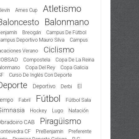
Atletismo
levín
Ames Cup
Balonmano
Baloncesto
enjamín
Breogán
Campus De Fútbol
ampus Deportivo Mauro Silva
Campus
Ciclismo
acaciones Verano
COBSAD
Compostela
Copa De La Reina
alonmano
Copa Del Rey
Copa Galicia
SF
Curso De Inglés Con Deporte
Deporte
Deportivo
El
Derbi
Fútbol
iempo
Fabril
Fútbol Sala
Gimnasia
Hockey
Lugo
Natación
Piragüismo
Obradoiro CAB
ontevedra CF
PreBenjamín
Preferente