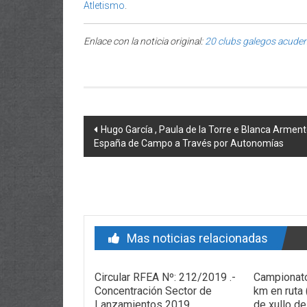
Atletismo
.
Enlace con la noticia original:
20 clubs galegos acuden
Post navigation
Hugo García , Paula de la Torre e Blanca Armen
España de Campo a Través por Autonomías
Mas noticias relacionadas
Circular RFEA Nº: 212/2019 .-
Campionato
Concentración Sector de
km en ruta
Lanzamientos 2019
de xullo d