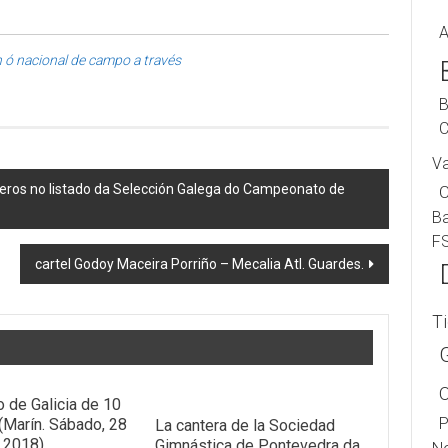
A
 ó nacional de campo a través
B
C
V
teros no listado da Selección Galega do Campeonato de
B
F
cartel Godoy Maceira Porriño – Mecalia Atl. Guardes.
T
 de Galicia de 10
P
 (Marín. Sábado, 28
La cantera de la Sociedad
e 2018)
Gimnástica de Pontevedra da