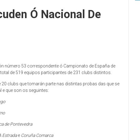
cuden Ó Nacional De
ición número 53 correspondente ó Campionato de España de
tal de 519 equipos participantes de 231 clubs distintos.
 20 clubs que tomarán parte nas distintas probas das que se
 e que son os seguintes:
ugo
smo
ca de Pontevedra
 A Estrada
e
Coruña Comarca