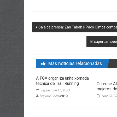
Post navigation
Sala de prensa: Zan Tabak e Paco Olmos compar
El supercampeó
Mas noticias relacionadas
A FGA organiza unha xornada
técnica de Trail Running
Ourense At
mejores de 
septiembre 15, 2023
Deporte Galicia
0
abril 28, 2