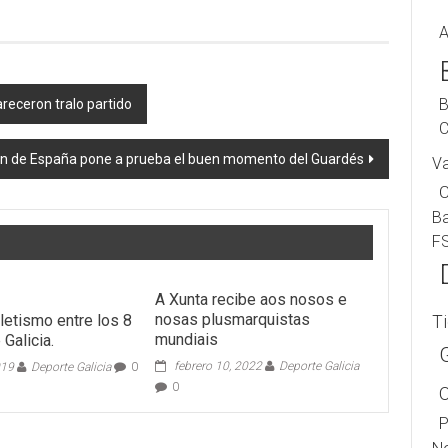
A
B
eceron tralo partido
C
n de España pone a prueba el buen momento del Guardés
V
B
F
A Xunta recibe aos nosos e
nosas plusmarquistas
letismo entre los 8
T
mundiais
Galicia.
febrero 10, 2022
Deporte Galicia
019
Deporte Galicia
0
0
P