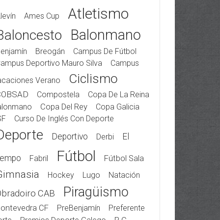
Atletismo
levín
Ames Cup
Balonmano
Baloncesto
enjamín
Breogán
Campus De Fútbol
ampus Deportivo Mauro Silva
Campus
Ciclismo
acaciones Verano
COBSAD
Compostela
Copa De La Reina
alonmano
Copa Del Rey
Copa Galicia
SF
Curso De Inglés Con Deporte
Deporte
Deportivo
El
Derbi
Fútbol
iempo
Fabril
Fútbol Sala
Gimnasia
Hockey
Lugo
Natación
Piragüismo
Obradoiro CAB
ontevedra CF
PreBenjamín
Preferente