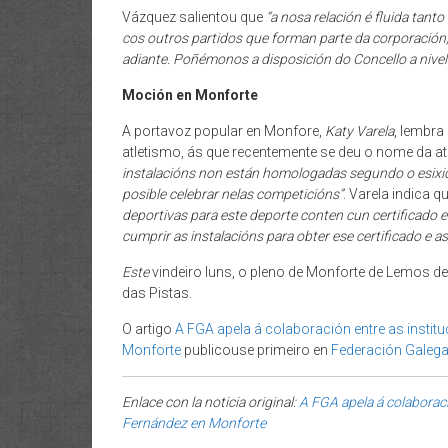
Vázquez salientou que
“a nosa relación é fluida tan
cos outros partidos que forman parte da corporación,
adiante. Poñémonos a disposición do Concello a nivel 
Moción en Monforte
A portavoz popular en Monfore,
Katy Varela
, lembra
atletismo, ás que recentemente se deu o nome da at
instalacións non están homologadas segundo o esixid
posible celebrar nelas competicións”
. Varela indica q
deportivas para este deporte conten cun certificado e
cumprir as instalacións para obter ese certificado e as
Este
vindeiro luns, o pleno de Monforte de Lemos de
das Pistas.
O artigo
A FGA apela á colaboración entre as instit
Monforte
publicouse primeiro en
Federación Galega
Enlace con la noticia original:
A FGA apela á colaboraci
Fernández en Monforte