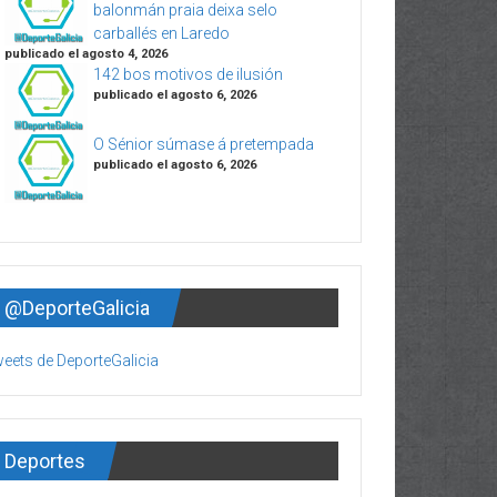
balonmán praia deixa selo
carballés en Laredo
publicado el agosto 4, 2026
142 bos motivos de ilusión
publicado el agosto 6, 2026
O Sénior súmase á pretempada
publicado el agosto 6, 2026
@DeporteGalicia
eets de DeporteGalicia
Deportes