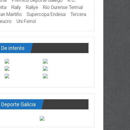
rte
Premios Deporte Galego
R.C.
lta
Rally
Rallye
Río Ourense Termal
an Martiño
Supercopa Endesa
Tercera
eucro
Uni Ferrol
De interés
Deporte Galicia