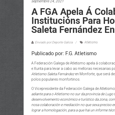
septiembre 24, 2021
A FGA Apela Á Cola
Institucións Para H
Saleta Fernández E
Enviado por:Deporte Galicia
Atletismo
Publicado por: F.G. Atletismo
A Federación Galega de Atletismo apela á colaborac
e Xunta para levar a cabo as melloras necesarias 
Atletismo Saleta Fernández
en Monforte, que será de
polos populares monfortinos.
O Vicepresidente da Federación Galega de Atletism
adiante para o Atletismo no sur da provincia de Lugo 
desenvolvemento económico e turístico da zona, co
nosa colaboración e mediación no que sexa preciso en
lograr a homologación, para a que hai un informe téc