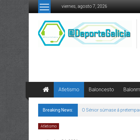
Skip to content
viernes, agosto 7, 2026
Atletismo
Baloncesto
Balon
Breaking News:
O Sénior súmase á pretempa
Atletismo