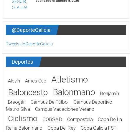
publicado el agosto 8, 2026
@DeporteGalicia
Tweets de DeporteGalicia
Deportes
Atletismo
Alevín
Ames Cup
Balonmano
Baloncesto
Benjamín
Breogán
Campus De Fútbol
Campus Deportivo
Mauro Silva
Campus Vacaciones Verano
Ciclismo
COBSAD
Compostela
Copa De La
Reina Balonmano
Copa Del Rey
Copa Galicia FSF