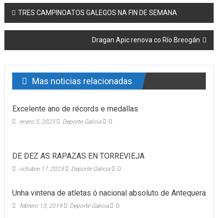
Post navigation
TRES CAMPINOATOS GALEGOS NA FIN DE SEMANA
Dragan Apic renova co Río Breogán
Mas noticias relacionadas
Excelente ano de récords e medallas
enero 5, 2023
Deporte Galicia
0
DE DEZ AS RAPAZAS EN TORREVIEJA
octubre 17, 2023
Deporte Galicia
0
Unha vintena de atletas ó nacional absoluto de Antequera
febrero 13, 2019
Deporte Galicia
0