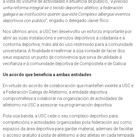
á vista do volume de actividades e afluencia de público,
“é preciso
unha reforma integral se o tecido deportivo atlético, a federación
galega e as institucións queren que este Complexo albergue eventos
deportivos con público
”, engadiu o delegado Javier Rico.
Nos últimos anos, a USC ten desenvolto un esforzo importante por
abrir as súas instalacións e servizos deportivos á cidadanía e á
contorna deportiva, máis alá do uso restrinxido para a comunidade
universitaria. A finalidade é reafirmar a súa vontade de facer dos
seus espazos un punto de convivencia que sirva de utilidade á
veciñanza e á comunidade deportiva de Compostela e de Galicia
Un acordo que beneficia a ambas entidades
En virtude do acordo de colaboración que manteñen vixente a USC e
a Federación Galega de Atletismo, a entidade deportiva
comprométese a colaborar na organización de actividades de
atletismo na USC a asesorar na programación deportiva.
Pola súa banda, a USC cede o seu complexo deportivo para
competicións e actividades organizadas pola federación así como
espazos da área deportiva para gardar material, ademais de facilitar
o acceso gratuíto á pista de atletismo a dez atletas en cada tempada