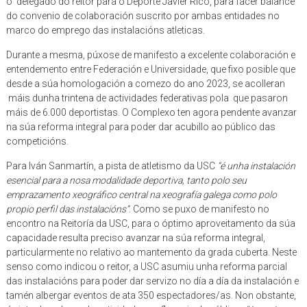
o delegado do reitor para o Deporte Javier Rico, para facer balance
do convenio de colaboración suscrito por ambas entidades no
marco do emprego das instalacións atleticas.
Durante a mesma, púxose de manifesto a excelente colaboración e
entendemento entre Federación e Universidade, que fixo posible que
desde a súa homologación a comezo do ano 2023, se acolleran
máis dunha trintena de actividades federativas pola que pasaron
máis de 6.000 deportistas. O Complexo ten agora pendente avanzar
na súa reforma integral para poder dar acubillo ao público das
competicións.
Para Iván Sanmartín, a pista de atletismo da USC
“é unha instalación
esencial para a nosa modalidade deportiva, tanto polo seu
emprazamento xeográfico central na xeografía galega como polo
propio perfil das instalacións”
. Como se puxo de manifesto no
encontro na Reitoría da USC, para o óptimo aproveitamento da súa
capacidade resulta preciso avanzar na súa reforma integral,
particularmente no relativo ao mantemento da grada cuberta. Neste
senso como indicou o reitor, a USC asumiu unha reforma parcial
das instalacións para poder dar servizo no día a día da instalación e
tamén albergar eventos de ata 350 espectadores/as. Non obstante,