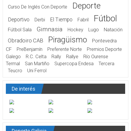
Deporte
Curso De Inglés Con Deporte
Fútbol
Deportivo
El Tiempo
Derbi
Fabril
Gimnasia
Fútbol Sala
Hockey
Lugo
Natación
Piragüismo
Obradoiro CAB
Pontevedra
CF
PreBenjamín
Preferente Norte
Premios Deporte
Galego
R.C. Celta
Rally
Rallye
Río Ourense
Termal
San Martiño
Supercopa Endesa
Tercera
Teucro
Uni Ferrol
De interés
Deporte Galicia