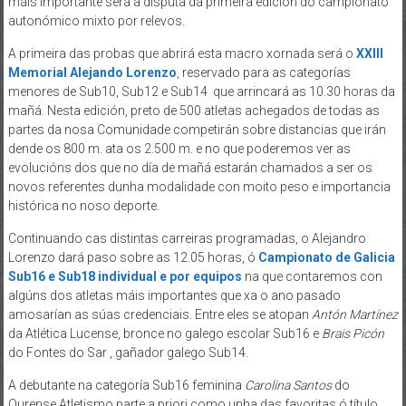
máis importante será a disputa da primeira edición do campionato
autonómico mixto por relevos.
A primeira das probas que abrirá esta macro xornada será o
XXIII
Memorial Alejando Lorenzo
, reservado para as categorías
menores de Sub10, Sub12 e Sub14 que arrincará as 10.30 horas da
mañá. Nesta edición, preto de 500 atletas achegados de todas as
partes da nosa Comunidade competirán sobre distancias que irán
dende os 800 m. ata os 2.500 m. e no que poderemos ver as
evolucións dos que no día de mañá estarán chamados a ser os
novos referentes dunha modalidade con moito peso e importancia
histórica no noso deporte.
Continuando cas distintas carreiras programadas, o Alejandro
Lorenzo dará paso sobre as 12.05 horas, ó
Campionato de Galicia
Sub16 e Sub18 individual e por equipos
na que contaremos con
algúns dos atletas máis importantes que xa o ano pasado
amosarían as súas credenciais. Entre eles se atopan
Antón Martínez
da Atlética Lucense, bronce no galego escolar Sub16 e
Brais Picón
do Fontes do Sar , gañador galego Sub14.
A debutante na categoría Sub16 feminina
Carolina Santos
do
Ourense Atletismo parte a priori como unha das favoritas ó título