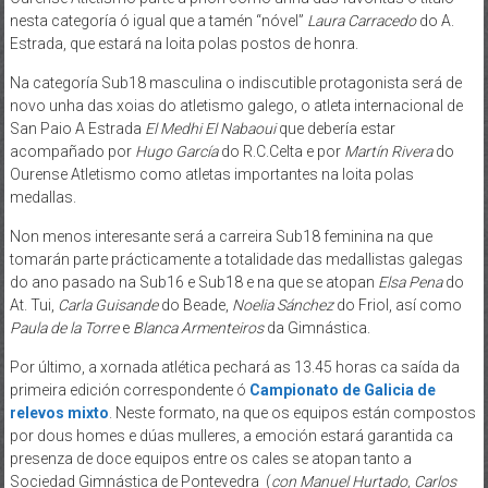
nesta categoría ó igual que a tamén “nóvel”
Laura Carracedo
do A.
Estrada, que estará na loita polas postos de honra.
Na categoría Sub18 masculina o indiscutible protagonista será de
novo unha das xoias do atletismo galego, o atleta internacional de
San Paio A Estrada
El Medhi El Nabaoui
que debería estar
acompañado por
Hugo García
do R.C.Celta e por
Martín Rivera
do
Ourense Atletismo como atletas importantes na loita polas
medallas.
Non menos interesante será a carreira Sub18 feminina na que
tomarán parte prácticamente a totalidade das medallistas galegas
do ano pasado na Sub16 e Sub18 e na que se atopan
Elsa Pena
do
At. Tui,
Carla Guisande
do Beade,
Noelia Sánchez
do Friol, así como
Paula de la Torre
e
Blanca Armenteiros
da Gimnástica.
Por último, a xornada atlética pechará as 13.45 horas ca saída da
primeira edición correspondente ó
Campionato de Galicia de
relevos mixto
. Neste formato, na que os equipos están compostos
por dous homes e dúas mulleres, a emoción estará garantida ca
presenza de doce equipos entre os cales se atopan tanto a
Sociedad Gimnástica de Pontevedra (
con
Manuel Hurtado, Carlos