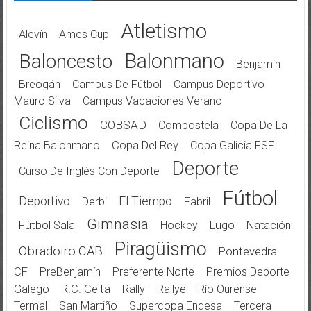
Atletismo
Alevín
Ames Cup
Balonmano
Baloncesto
Benjamín
Breogán
Campus De Fútbol
Campus Deportivo
Mauro Silva
Campus Vacaciones Verano
Ciclismo
COBSAD
Compostela
Copa De La
Reina Balonmano
Copa Del Rey
Copa Galicia FSF
Deporte
Curso De Inglés Con Deporte
Fútbol
Deportivo
El Tiempo
Derbi
Fabril
Gimnasia
Fútbol Sala
Hockey
Lugo
Natación
Piragüismo
Obradoiro CAB
Pontevedra
CF
PreBenjamín
Preferente Norte
Premios Deporte
Galego
R.C. Celta
Rally
Rallye
Río Ourense
Termal
San Martiño
Supercopa Endesa
Tercera