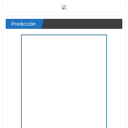
Predicción