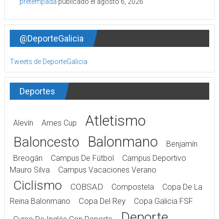
pretempada
publicado el agosto 6, 2026
@DeporteGalicia
Tweets de DeporteGalicia
Deportes
Atletismo
Alevín
Ames Cup
Balonmano
Baloncesto
Benjamín
Breogán
Campus De Fútbol
Campus Deportivo
Mauro Silva
Campus Vacaciones Verano
Ciclismo
COBSAD
Compostela
Copa De La
Reina Balonmano
Copa Del Rey
Copa Galicia FSF
Deporte