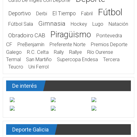
Curso De Inglés Con Deporte
Fútbol
Deportivo
El Tiempo
Derbi
Fabril
Gimnasia
Fútbol Sala
Hockey
Lugo
Natación
Piragüismo
Obradoiro CAB
Pontevedra
CF
PreBenjamín
Preferente Norte
Premios Deporte
Galego
R.C. Celta
Rally
Rallye
Río Ourense
Termal
San Martiño
Supercopa Endesa
Tercera
Teucro
Uni Ferrol
De interés
Deporte Galicia