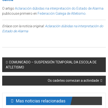
O artigo
Aclaración dúbidas na interpretación do Estado de Alarma
publicouse primeiro en
Federación Galega de Atletismo
.
Enlace con la noticia original:
Aclaración dúbidas na interpretación do
Estado de Alarma
Post navigation
COMUNICADO – SUSPENSIÓN TEMPORAL DA ESCOLA DE
ATLETISMO
Os cadetes comezan a actividade
Mas noticias relacionadas