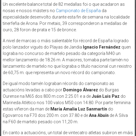
Un excelente balance total de 82 medallas foi o que acadaron as
nosas e nosos másters no
Campionato de España
da
especialidade desenvolto durante esta fin de semana na localidade
tinerfeña de Arona. Por metais, 39 corresponderon a medallas de
ouro, 28 foron de prata e 15 de bronce.
A nivel de marcas o máis salientable foi récord de España logrado
polo lanzador vigués do Playas de Jandia
Ignacio Fernández
quen
lograba no concurso de martelo pesado da categoría M40 un
mellor lanzamento de 18.26 m. A maiores, tomaba parte tamén no
lanzamento de martelo no que lograba o título nacional cun rexistro
de 60,75 m. que representa un novo récord do campionato.
De igual modo tamén lograban récords do campionato as
actuacións levadas a cabo por
Domingo Álvarez
do Burgas
Ourense na M65 dos 800 m.con 2:25.01 e a de
Juán Luis Paz
do
Marineda Atlético nos 100 valos M50 con 14.80. Por parte feminina
estas viñeron da man de
María Amalia Luz Sanmartín
do
Egovarros na F70 dos 200 m. con 37.80 e de
Ana Abuín
de A Silva
na F60 de martelo pesado con 11,20 m.
En canto a actuacións, un total de vintecatro atletas subiron en máis