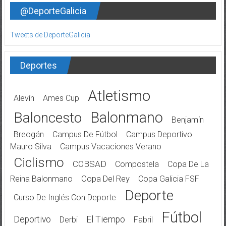
@DeporteGalicia
Tweets de DeporteGalicia
Deportes
Atletismo
Alevín
Ames Cup
Balonmano
Baloncesto
Benjamín
Breogán
Campus De Fútbol
Campus Deportivo
Mauro Silva
Campus Vacaciones Verano
Ciclismo
COBSAD
Compostela
Copa De La
Reina Balonmano
Copa Del Rey
Copa Galicia FSF
Deporte
Curso De Inglés Con Deporte
Fútbol
Deportivo
El Tiempo
Derbi
Fabril