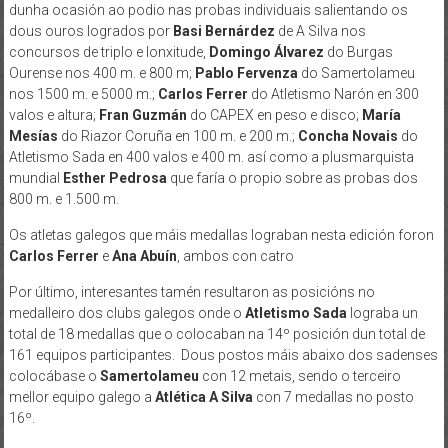
dunha ocasión ao podio nas probas individuais salientando os
dous ouros logrados por
Basi Bernárdez
de A Silva nos
concursos de triplo e lonxitude,
Domingo Álvarez
do Burgas
Ourense nos 400 m. e 800 m;
Pablo Fervenza
do Samertolameu
nos 1500 m. e 5000 m.;
Carlos Ferrer
do Atletismo Narón en 300
valos e altura;
Fran Guzmán
do CAPEX en peso e disco;
María
Mesías
do Riazor Coruña en 100 m. e 200 m.;
Concha Novais
do
Atletismo Sada en 400 valos e 400 m. así como a plusmarquista
mundial
Esther Pedrosa
que faría o propio sobre as probas dos
800 m. e 1.500 m.
Os atletas galegos que máis medallas lograban nesta edición foron
Carlos Ferrer
e
Ana Abuín
, ambos con catro
Por último, interesantes tamén resultaron as posicións no
medalleiro dos clubs galegos onde o
Atletismo Sada
lograba un
total de 18 medallas que o colocaban na 14º posición dun total de
161 equipos participantes. Dous postos máis abaixo dos sadenses
colocábase o
Samertolameu
con 12 metais, sendo o terceiro
mellor equipo galego a
Atlética A Silva
con 7 medallas no posto
16º.