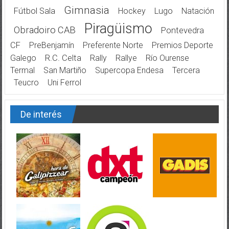
Gimnasia
Fútbol Sala
Hockey
Lugo
Natación
Piragüismo
Obradoiro CAB
Pontevedra
CF
PreBenjamín
Preferente Norte
Premios Deporte
Galego
R.C. Celta
Rally
Rallye
Río Ourense
Termal
San Martiño
Supercopa Endesa
Tercera
Teucro
Uni Ferrol
De interés