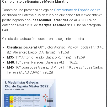
Campionato de España de Media Marathon
Tamén houbo presenza galega no
Campionato de España de ruta
celebrada en Paterna o 19 de xuño no que cabe citar o excelente 4º
posto logrado por
José Manuel Fernández
do ADAS CUPA na
categoría M50 e o 8º de
Martyna Tasende
de O Pino na categoría
F40.
O resto das actuacións quedaron da seguinte maneira:
Clasificación Xeral
: 60º Victor Alonso (Vickcy Foods) 1h.13:45;
82º Alejandro Diego (C.A.Naron) 1h.15.58
M35
. 11º Antonio Teijido (Bathco Running) 1h.13:59
M40:
15º Javier Paredes (Ourense At.) 1h.16.22
M45
: 16º Juán José Álvarez (O Pino) 1h.19:59 e 29º José Carlos
Ferreira (ADAS CUPA) 1h.26:28