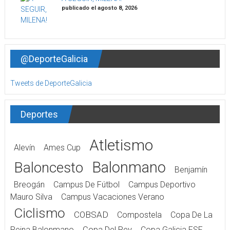
publicado el agosto 8, 2026
@DeporteGalicia
Tweets de DeporteGalicia
Deportes
Atletismo
Alevín
Ames Cup
Balonmano
Baloncesto
Benjamín
Breogán
Campus De Fútbol
Campus Deportivo
Mauro Silva
Campus Vacaciones Verano
Ciclismo
COBSAD
Compostela
Copa De La
Reina Balonmano
Copa Del Rey
Copa Galicia FSF