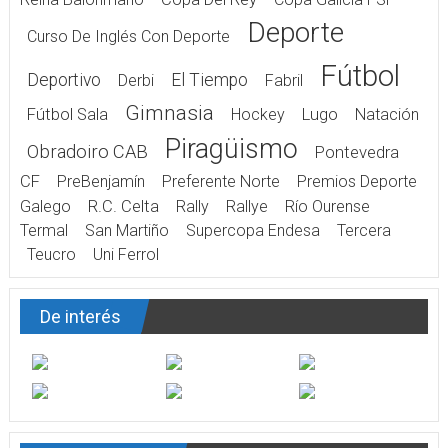
Deporte
Curso De Inglés Con Deporte
Fútbol
Deportivo
El Tiempo
Derbi
Fabril
Gimnasia
Fútbol Sala
Hockey
Lugo
Natación
Piragüismo
Obradoiro CAB
Pontevedra
CF
PreBenjamín
Preferente Norte
Premios Deporte
Galego
R.C. Celta
Rally
Rallye
Río Ourense
Termal
San Martiño
Supercopa Endesa
Tercera
Teucro
Uni Ferrol
De interés