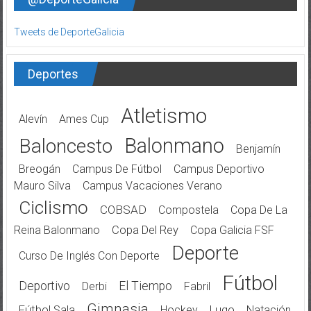
Tweets de DeporteGalicia
Deportes
Atletismo
Alevín
Ames Cup
Balonmano
Baloncesto
Benjamín
Breogán
Campus De Fútbol
Campus Deportivo
Mauro Silva
Campus Vacaciones Verano
Ciclismo
COBSAD
Compostela
Copa De La
Reina Balonmano
Copa Del Rey
Copa Galicia FSF
Deporte
Curso De Inglés Con Deporte
Fútbol
Deportivo
El Tiempo
Derbi
Fabril
Gimnasia
Fútbol Sala
Hockey
Lugo
Natación