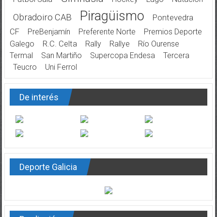
Piragüismo
Obradoiro CAB
Pontevedra
CF
PreBenjamín
Preferente Norte
Premios Deporte
Galego
R.C. Celta
Rally
Rallye
Río Ourense
Termal
San Martiño
Supercopa Endesa
Tercera
Teucro
Uni Ferrol
De interés
Deporte Galicia