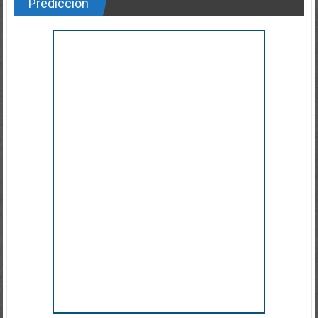
Predicción