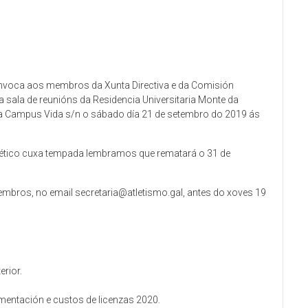
convoca aos membros da Xunta Directiva e da Comisión
a sala de reunións da Residencia Universitaria Monte da
a Campus Vida s/n o sábado día 21 de setembro do 2019 ás
lético cuxa tempada lembramos que rematará o 31 de
mbros, no email secretaria@atletismo.gal, antes do xoves 19
erior.
mentación e custos de licenzas 2020.