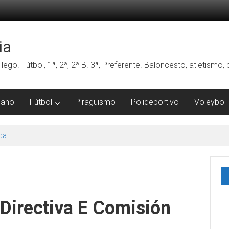
ia
lego. Fútbol, 1ª, 2ª, 2ª B. 3ª, Preferente. Baloncesto, atletismo
mano
Fútbol
Piragüismo
Polideportivo
Voleybol
da
Directiva E Comisión