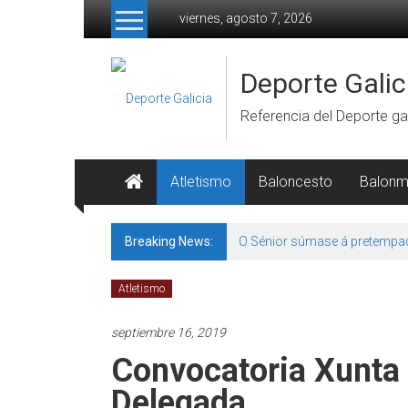
Skip to content
viernes, agosto 7, 2026
Deporte Galic
Referencia del Deporte gal
Atletismo
Baloncesto
Balon
Breaking News:
O Sénior súmase á pretempa
Atletismo
septiembre 16, 2019
Convocatoria Xunta 
Delegada