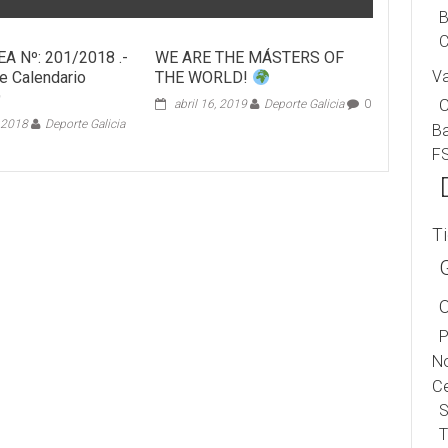
B
C
FEA Nº: 201/2018 .-
WE ARE THE MÁSTERS OF
V
e Calendario
THE WORLD!
9
abril 16, 2019
Deporte Galicia
0
 2018
Deporte Galicia
B
F
T
P
No
Ce
S
T