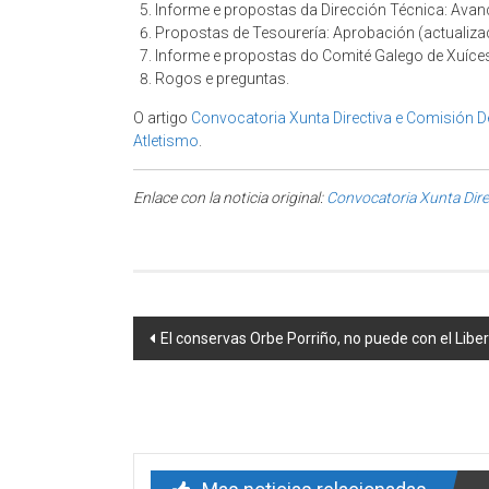
Informe e propostas da Dirección Técnica: Avan
Propostas de Tesourería: Aprobación (actualiz
Informe e propostas do Comité Galego de Xuíce
Rogos e preguntas.
O artigo
Convocatoria Xunta Directiva e Comisión 
Atletismo
.
Enlace con la noticia original:
Convocatoria Xunta Dire
Post navigation
El conservas Orbe Porriño, no puede con el Liber