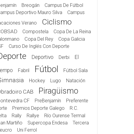
enjamín
Breogán
Campus De Fútbol
ampus Deportivo Mauro Silva
Campus
Ciclismo
acaciones Verano
COBSAD
Compostela
Copa De La Reina
alonmano
Copa Del Rey
Copa Galicia
SF
Curso De Inglés Con Deporte
Deporte
Deportivo
El
Derbi
Fútbol
iempo
Fabril
Fútbol Sala
Gimnasia
Hockey
Lugo
Natación
Piragüismo
Obradoiro CAB
ontevedra CF
PreBenjamín
Preferente
rte
Premios Deporte Galego
R.C.
lta
Rally
Rallye
Río Ourense Termal
an Martiño
Supercopa Endesa
Tercera
eucro
Uni Ferrol