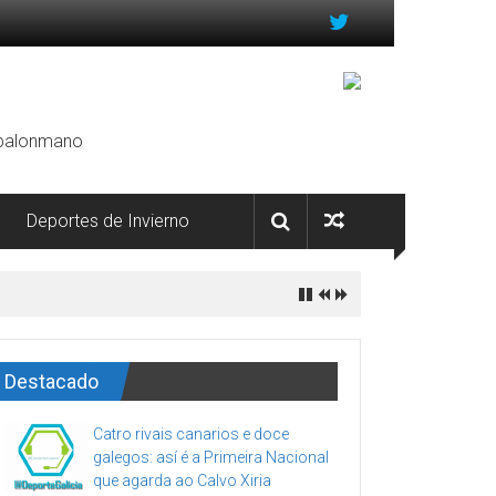
, balonmano
Deportes de Invierno
Destacado
Catro rivais canarios e doce
galegos: así é a Primeira Nacional
que agarda ao Calvo Xiria