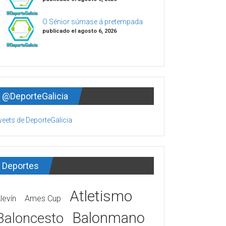
O Sénior súmase á pretempada
publicado el agosto 6, 2026
@DeporteGalicia
eets de DeporteGalicia
Deportes
Atletismo
levín
Ames Cup
Balonmano
Baloncesto