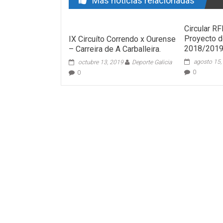
Mas noticias relacionadas
Circular R
Proyecto d
IX Circuíto Correndo x Ourense
2018/201
– Carreira de A Carballeira.
agosto 15,
octubre 13, 2019
Deporte Galicia
0
0