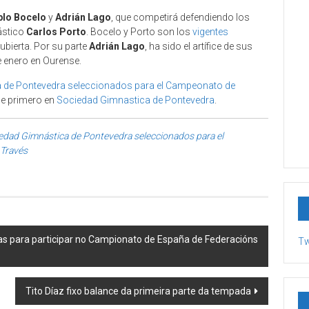
blo Bocelo
y
Adrián Lago
, que competirá defendiendo los
ástico
Carlos Porto
. Bocelo y Porto son los
vigentes
ubierta. Por su parte
Adrián Lago
, ha sido el artífice de sus
 enero en Ourense.
ca de Pontevedra seleccionados para el Campeonato de
e primero en
Sociedad Gimnastica de Pontevedra
.
ciedad Gimnástica de Pontevedra seleccionados para el
Través
as para participar no Campionato de España de Federacións
Tw
Tito Díaz fixo balance da primeira parte da tempada