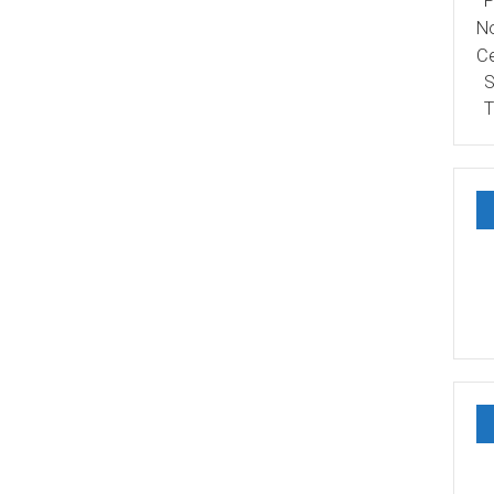
P
No
Ce
S
T