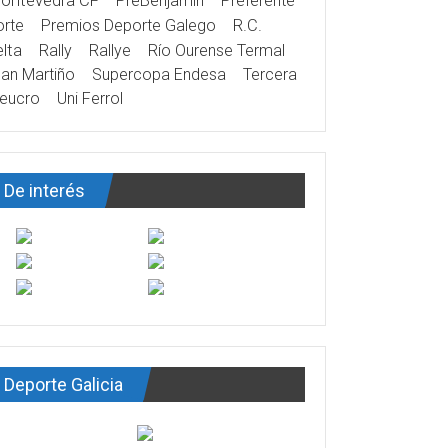
ontevedra CF
PreBenjamín
Preferente
rte
Premios Deporte Galego
R.C.
lta
Rally
Rallye
Río Ourense Termal
an Martiño
Supercopa Endesa
Tercera
eucro
Uni Ferrol
De interés
Deporte Galicia