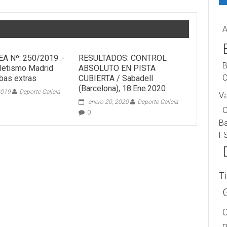
A
FEA Nº: 250/2019 .-
RESULTADOS: CONTROL
B
letismo Madrid
ABSOLUTO EN PISTA
C
bas extras
CUBIERTA / Sabadell
(Barcelona), 18.Ene.2020
2019
Deporte Galicia
V
enero 20, 2020
Deporte Galicia
0
B
F
T