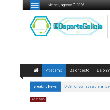
Skip to content
viernes, agosto 7, 2026
Atletismo
Baloncesto
Balon
Breaking News:
O Sénior súmase á pretempa
Atletismo