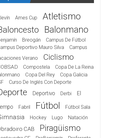
Atletismo
levín
Ames Cup
Balonmano
Baloncesto
enjamín
Breogán
Campus De Fútbol
ampus Deportivo Mauro Silva
Campus
Ciclismo
acaciones Verano
COBSAD
Compostela
Copa De La Reina
alonmano
Copa Del Rey
Copa Galicia
SF
Curso De Inglés Con Deporte
Deporte
Deportivo
El
Derbi
Fútbol
iempo
Fabril
Fútbol Sala
Gimnasia
Hockey
Lugo
Natación
Piragüismo
Obradoiro CAB