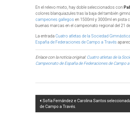
En el relevo mixto, hay doble seleccionados con
Pa
colores blanquiazules tras la baja del también gimn
campeones gallegos
en 1500ml y 3000ml en pista c
buenas marcas en el campeonato regional del 21 de
La entrada
Cuatro atletas de la Sociedad Gimnásti
España de Federaciones de Campo a Través
aparec
Enlace con la noticia original:
Cuatro atletas de la So
Campeonato de España de Federaciones de Campo a 
Post navigation
Sofía Fernández e Carolina Santos seleccionad
de Campo a Través.