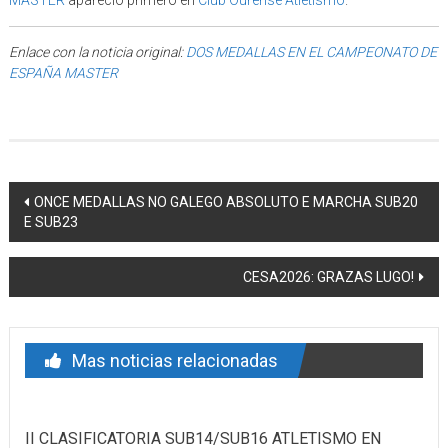
MASTER
apareció primero en
Club Ourense Atletismo
.
Enlace con la noticia original:
DOS MEDALLAS EN EL CAMPEONATO DE
ESPAÑA MASTER
Post navigation
ONCE MEDALLAS NO GALEGO ABSOLUTO E MARCHA SUB20
E SUB23
CESA2026: GRAZAS LUGO!
Mas noticias relacionadas
II CLASIFICATORIA SUB14/SUB16 ATLETISMO EN