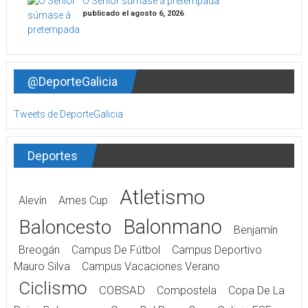
O Sénior súmase á pretempada
publicado el agosto 6, 2026
@DeporteGalicia
Tweets de DeporteGalicia
Deportes
Atletismo
Alevín
Ames Cup
Balonmano
Baloncesto
Benjamín
Breogán
Campus De Fútbol
Campus Deportivo
Mauro Silva
Campus Vacaciones Verano
Ciclismo
COBSAD
Compostela
Copa De La