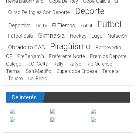
Reina Balonmano
Copa Del Rey
Copa Galicia FSF
Deporte
Curso De Inglés Con Deporte
Fútbol
Deportivo
El Tiempo
Derbi
Fabril
Gimnasia
Fútbol Sala
Hockey
Lugo
Natación
Piragüismo
Obradoiro CAB
Pontevedra
CF
PreBenjamín
Preferente Norte
Premios Deporte
Galego
R.C. Celta
Rally
Rallye
Río Ourense
Termal
San Martiño
Supercopa Endesa
Tercera
Teucro
Uni Ferrol
De interés