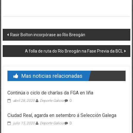
Post navigation
Rasir Bolton incorpórase ao Río Breogán
A folla de ruta do Río Breogán na Fase Previa da BCL
Mas noticias relacionadas
Continúa o ciclo de charlas da FGA en liña
abril 28, 2020
Deporte Galicia
0
Ciudad Real, agarda en setembro á Selección Galega
julio 15, 2020
Deporte Galicia
0