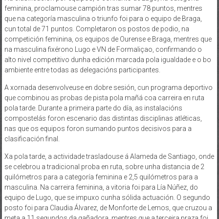
feminina, proclamouse campión tras sumar 78 puntos, mentres
que na categoría masculina o triunfo foi para o equipo de Braga,
cun total de 71 puntos. Completaron os postos de podio, na
competición feminina, os equipos de Ourense e Braga, mentres que
na masculina fixérono Lugo e VN de Formaliçao, confirmando o
alto nivel competitivo dunha edición marcada pola igualdade e o bo
ambiente entre todas as delegacións participantes.
A xornada desenvolveuse en dobre sesión, cun programa deportivo
que combinou as probas de pista pola mañá coa carreira en ruta
pola tarde. Durante a primeira parte do día, as instalacións
compostelás foron escenario das distintas disciplinas atléticas,
nas que os equipos foron sumando puntos decisivos para a
clasificación final.
Xa pola tarde, a actividade trasladouse á Alameda de Santiago, onde
se celebrou a tradicional proba en ruta, sobre unha distancia de 2
quilómetros para a categoría feminina e 2,5 quilómetros para a
masculina. Na carreira feminina, a vitoria foi para Lía Núñez, do
equipo de Lugo, que se impuxo cunha sólida actuación. O segundo
posto foi para Claudia Álvarez, de Monforte de Lemos, que cruzou a
meta a 11 segundos da gañadora, mentres que a terceira praza foi