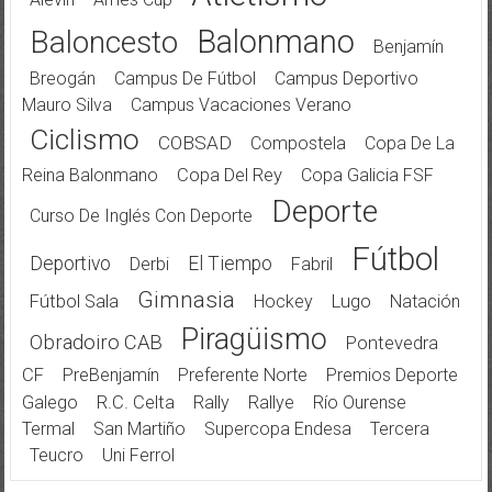
Balonmano
Baloncesto
Benjamín
Breogán
Campus De Fútbol
Campus Deportivo
Mauro Silva
Campus Vacaciones Verano
Ciclismo
COBSAD
Compostela
Copa De La
Reina Balonmano
Copa Del Rey
Copa Galicia FSF
Deporte
Curso De Inglés Con Deporte
Fútbol
Deportivo
El Tiempo
Derbi
Fabril
Gimnasia
Fútbol Sala
Hockey
Lugo
Natación
Piragüismo
Obradoiro CAB
Pontevedra
CF
PreBenjamín
Preferente Norte
Premios Deporte
Galego
R.C. Celta
Rally
Rallye
Río Ourense
Termal
San Martiño
Supercopa Endesa
Tercera
Teucro
Uni Ferrol