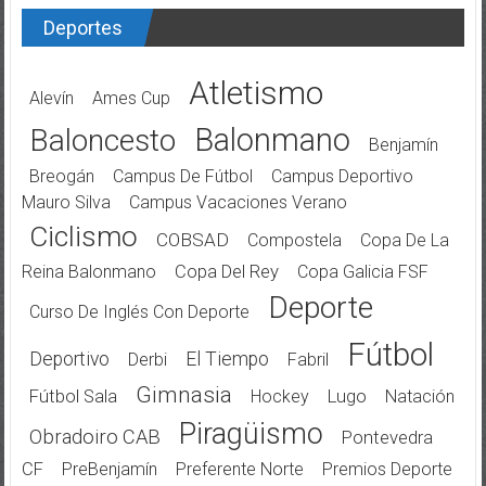
Deportes
Atletismo
Alevín
Ames Cup
Balonmano
Baloncesto
Benjamín
Breogán
Campus De Fútbol
Campus Deportivo
Mauro Silva
Campus Vacaciones Verano
Ciclismo
COBSAD
Compostela
Copa De La
Reina Balonmano
Copa Del Rey
Copa Galicia FSF
Deporte
Curso De Inglés Con Deporte
Fútbol
Deportivo
El Tiempo
Derbi
Fabril
Gimnasia
Fútbol Sala
Hockey
Lugo
Natación
Piragüismo
Obradoiro CAB
Pontevedra
CF
PreBenjamín
Preferente Norte
Premios Deporte