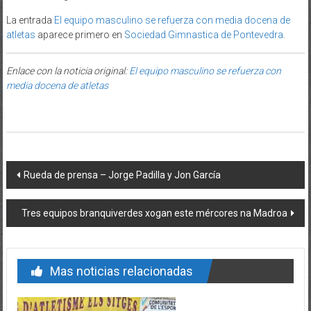
La entrada
El equipo masculino se refuerza con media docena de
atletas
aparece primero en
Sociedad Gimnastica de Pontevedra
.
Enlace con la noticia original:
El equipo masculino se refuerza con
media docena de atletas
Post navigation
Rueda de prensa – Jorge Padilla y Jon García
Tres equipos branquiverdes xogan este mércores na Madroa
Mas noticias relacionadas