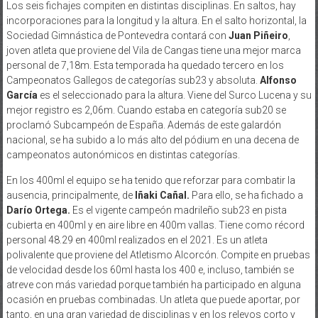
Los seis fichajes compiten en distintas disciplinas. En saltos, hay
incorporaciones para la longitud y la altura. En el salto horizontal, la
Sociedad Gimnástica de Pontevedra contará con
Juan Piñeiro
,
joven atleta que proviene del Vila de Cangas tiene una mejor marca
personal de 7,18m. Esta temporada ha quedado tercero en los
Campeonatos Gallegos de categorías sub23 y absoluta.
Alfonso
García
es el seleccionado para la altura. Viene del Surco Lucena y su
mejor registro es 2,06m. Cuando estaba en categoría sub20 se
proclamó Subcampeón de España. Además de este galardón
nacional, se ha subido a lo más alto del pódium en una decena de
campeonatos autonómicos en distintas categorías.
En los 400ml el equipo se ha tenido que reforzar para combatir la
ausencia, principalmente, de
Iñaki Cañal.
Para ello, se ha fichado a
Darío Ortega.
Es el vigente campeón madrileño sub23 en pista
cubierta en 400ml y en aire libre en 400m vallas. Tiene como récord
personal 48.29 en 400ml realizados en el 2021. Es un atleta
polivalente que proviene del Atletismo Alcorcón. Compite en pruebas
de velocidad desde los 60ml hasta los 400 e, incluso, también se
atreve con más variedad porque también ha participado en alguna
ocasión en pruebas combinadas. Un atleta que puede aportar, por
tanto, en una gran variedad de disciplinas y en los relevos corto y