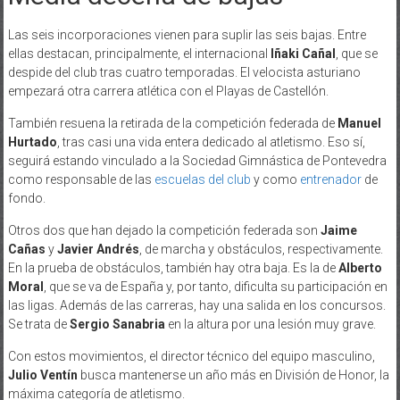
Las seis incorporaciones vienen para suplir las seis bajas. Entre
ellas destacan, principalmente, el internacional
Iñaki Cañal
, que se
despide del club tras cuatro temporadas. El velocista asturiano
empezará otra carrera atlética con el Playas de Castellón.
También resuena la retirada de la competición federada de
Manuel
Hurtado
, tras casi una vida entera dedicado al atletismo. Eso sí,
seguirá estando vinculado a la Sociedad Gimnástica de Pontevedra
como responsable de las
escuelas del club
y como
entrenador
de
fondo.
Otros dos que han dejado la competición federada son
Jaime
Cañas
y
Javier Andrés
, de marcha y obstáculos, respectivamente.
En la prueba de obstáculos, también hay otra baja. Es la de
Alberto
Moral
, que se va de España y, por tanto, dificulta su participación en
las ligas. Además de las carreras, hay una salida en los concursos.
Se trata de
Sergio Sanabria
en la altura por una lesión muy grave.
Con estos movimientos, el director técnico del equipo masculino,
Julio Ventín
busca mantenerse un año más en División de Honor, la
máxima categoría de atletismo.