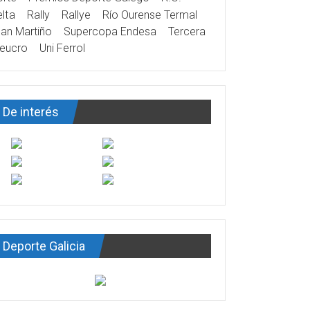
lta
Rally
Rallye
Río Ourense Termal
an Martiño
Supercopa Endesa
Tercera
eucro
Uni Ferrol
De interés
Deporte Galicia