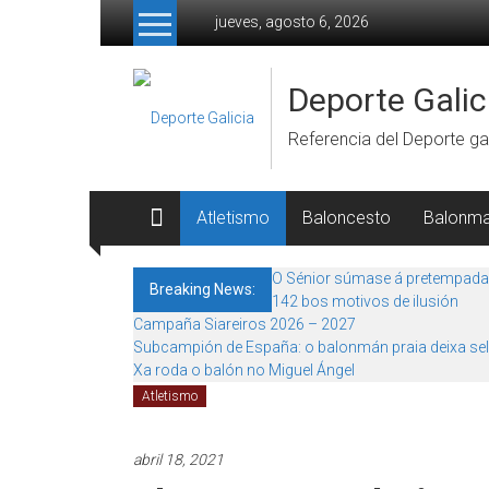
Skip to content
jueves, agosto 6, 2026
Deporte Galic
Referencia del Deporte gal
Atletismo
Baloncesto
Balonm
O Sénior súmase á pretempada
Breaking News:
142 bos motivos de ilusión
Campaña Siareiros 2026 – 2027
Subcampión de España: o balonmán praia deixa sel
Xa roda o balón no Miguel Ángel
Atletismo
abril 18, 2021