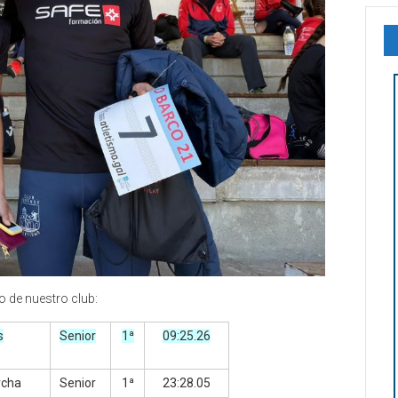
o de nuestro club:
s
Senior
1ª
09:25.26
rcha
Senior
1ª
23:28.05