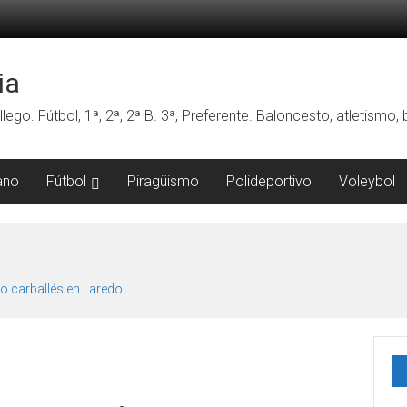
ia
lego. Fútbol, 1ª, 2ª, 2ª B. 3ª, Preferente. Baloncesto, atletismo
ano
Fútbol
Piragüismo
Polideportivo
Voleybol
o carballés en Laredo