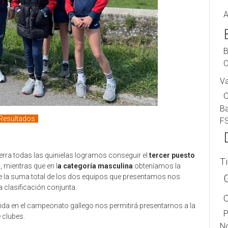
A
B
C
V
B
Resultados
F
ierra todas las quinielas logramos conseguir el
tercer puesto
T
, mientras que en l
a categoría masculina
obteníamos la
 la suma total de los dos equipos que presentamos nos
 clasificación conjunta.
da en el campeonato gallego nos permitirá presentarnos a la
P
 clubes.
No