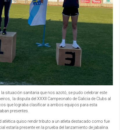
la situación sanitaria que nos azotó, se pudo celebrar este
iros, la disputa del XXXII Campeonato de Galicia de Clubs al
cos que lograba clasificar a ambos equipos para esta
taban presentes.
 atlética quiso rendir tributo a un atleta destacado como fue
l estaría presente en la prueba del lanzamiento de jabalina.