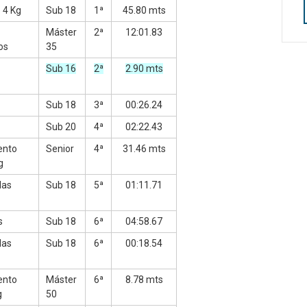
o 4 Kg
Sub 18
1ª
45.80 mts
Máster
2ª
12:01.83
os
35
Sub 16
2ª
2.90 mts
Sub 18
3ª
00:26.24
Sub 20
4ª
02:22.43
ento
Senior
4ª
31.46 mts
g
las
Sub 18
5ª
01:11.71
s
Sub 18
6ª
04:58.67
las
Sub 18
6ª
00:18.54
ento
Máster
6ª
8.78 mts
g
50