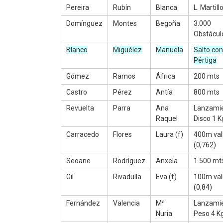
Pereira
Rubín
Blanca
L. Martill
Domínguez
Montes
Begoña
3.000
Obstácul
Blanco
Miguélez
Manuela
Salto con
Pértiga
Gómez
Ramos
África
200 mts
Castro
Pérez
Antía
800 mts
Revuelta
Parra
Ana
Lanzami
Raquel
Disco 1 K
Carracedo
Flores
Laura (f)
400m val
(0,762)
Seoane
Rodríguez
Anxela
1.500 mt
Gil
Rivadulla
Eva (f)
100m val
(0,84)
Fernández
Valencia
Mª
Lanzami
Nuria
Peso 4 K