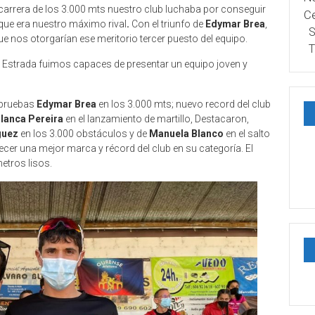
a carrera de los 3.000 mts nuestro club luchaba por conseguir
Ce
 que era nuestro máximo rival
.
Con el triunfo de
Edymar Brea
,
S
nos otorgarían ese meritorio tercer puesto del equipo.
T
o A Estrada fuimos capaces de presentar un equipo joven y
s pruebas
Edymar Brea
en los 3.000 mts; nuevo record del club
lanca Pereira
en el lanzamiento de martillo, Destacaron,
guez
en los 3.000 obstáculos y de
Manuela Blanco
en el salto
lecer una mejor marca y récord del club en su categoría. El
metros lisos.