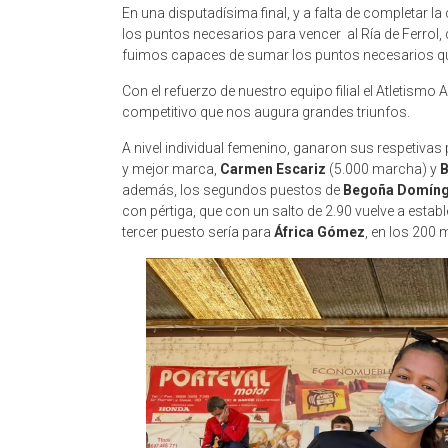
En una disputadísima final, y a falta de completar l
los puntos necesarios para vencer al Ría de Ferrol,
fuimos capaces de sumar los puntos necesarios que 
Con el refuerzo de nuestro equipo filial el Atletism
competitivo que nos augura grandes triunfos.
A nivel individual femenino, ganaron sus respetiva
y mejor marca,
Carmen Escariz
(5.000 marcha) y
B
además, los segundos puestos de
Begoña Domín
con pértiga, que con un salto de 2.90 vuelve a estab
tercer puesto sería para
África Gómez
, en los 200 