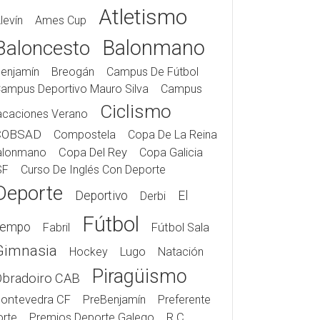
Atletismo
levín
Ames Cup
Balonmano
Baloncesto
enjamín
Breogán
Campus De Fútbol
ampus Deportivo Mauro Silva
Campus
Ciclismo
acaciones Verano
COBSAD
Compostela
Copa De La Reina
alonmano
Copa Del Rey
Copa Galicia
SF
Curso De Inglés Con Deporte
Deporte
Deportivo
El
Derbi
Fútbol
iempo
Fabril
Fútbol Sala
Gimnasia
Hockey
Lugo
Natación
Piragüismo
Obradoiro CAB
ontevedra CF
PreBenjamín
Preferente
rte
Premios Deporte Galego
R.C.