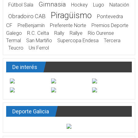
Gimnasia
Fútbol Sala
Hockey
Lugo
Natación
Piragüismo
Obradoiro CAB
Pontevedra
CF
PreBenjamín
Preferente Norte
Premios Deporte
Galego
R.C. Celta
Rally
Rallye
Río Ourense
Termal
San Martiño
Supercopa Endesa
Tercera
Teucro
Uni Ferrol
De interés
Deporte Galicia