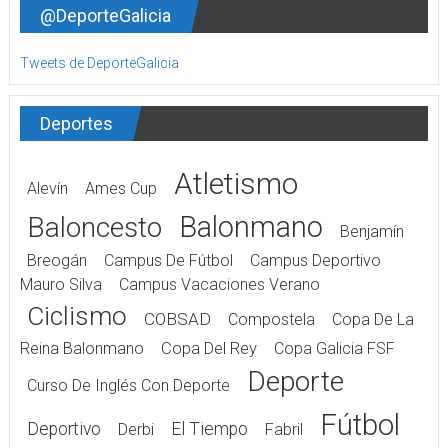
@DeporteGalicia
Tweets de DeporteGalicia
Deportes
Atletismo
Alevín
Ames Cup
Balonmano
Baloncesto
Benjamín
Breogán
Campus De Fútbol
Campus Deportivo
Mauro Silva
Campus Vacaciones Verano
Ciclismo
COBSAD
Compostela
Copa De La
Reina Balonmano
Copa Del Rey
Copa Galicia FSF
Deporte
Curso De Inglés Con Deporte
Fútbol
Deportivo
El Tiempo
Derbi
Fabril