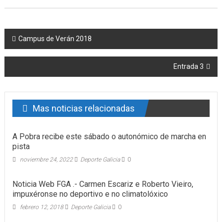
Post navigation
Campus de Verán 2018
Entrada 3
Mas noticias relacionadas
A Pobra recibe este sábado o autonómico de marcha en
pista
noviembre 24, 2022
Deporte Galicia
0
Noticia Web FGA .- Carmen Escariz e Roberto Vieiro,
impuxéronse no deportivo e no climatolóxico
febrero 12, 2018
Deporte Galicia
0