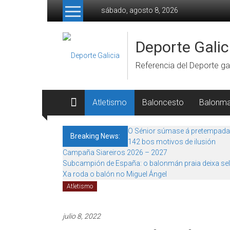
Skip to content
sábado, agosto 8, 2026
Deporte Galic
Referencia del Deporte gal
Atletismo
Baloncesto
Balonm
O Sénior súmase á pretempada
Breaking News:
142 bos motivos de ilusión
Campaña Siareiros 2026 – 2027
Subcampión de España: o balonmán praia deixa sel
Xa roda o balón no Miguel Ángel
Atletismo
julio 8, 2022