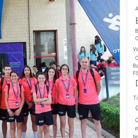
A
B
C
V
B
F
T
P
No