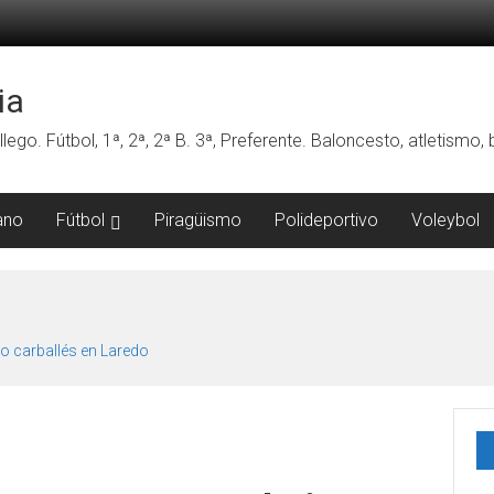
ia
lego. Fútbol, 1ª, 2ª, 2ª B. 3ª, Preferente. Baloncesto, atletismo
ano
Fútbol
Piragüismo
Polideportivo
Voleybol
o carballés en Laredo