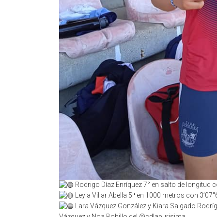
Rodrigo Díaz Enríquez 7° en salto de longitud 
Leyla Villar Abella 5ª en 1000 metros con 3’07″
Lara Vázquez González y Kiara Salgado Rodrí
Vázquez y Noa Bobillo del @cdlapurisima