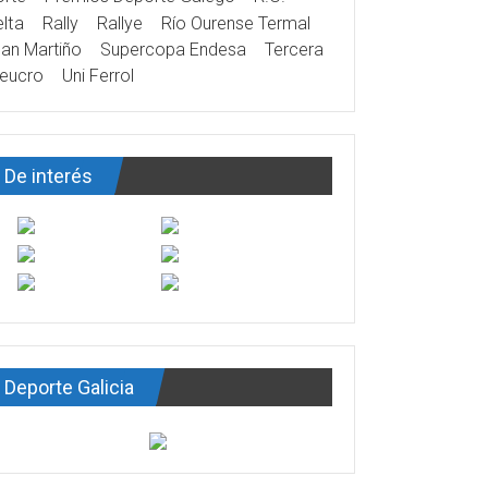
lta
Rally
Rallye
Río Ourense Termal
an Martiño
Supercopa Endesa
Tercera
eucro
Uni Ferrol
De interés
Deporte Galicia