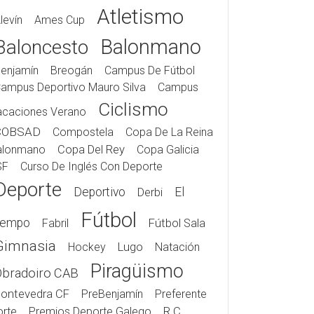
Atletismo
levín
Ames Cup
Balonmano
Baloncesto
enjamín
Breogán
Campus De Fútbol
ampus Deportivo Mauro Silva
Campus
Ciclismo
acaciones Verano
COBSAD
Compostela
Copa De La Reina
alonmano
Copa Del Rey
Copa Galicia
SF
Curso De Inglés Con Deporte
Deporte
Deportivo
El
Derbi
Fútbol
iempo
Fabril
Fútbol Sala
Gimnasia
Hockey
Lugo
Natación
Piragüismo
Obradoiro CAB
ontevedra CF
PreBenjamín
Preferente
rte
Premios Deporte Galego
R.C.