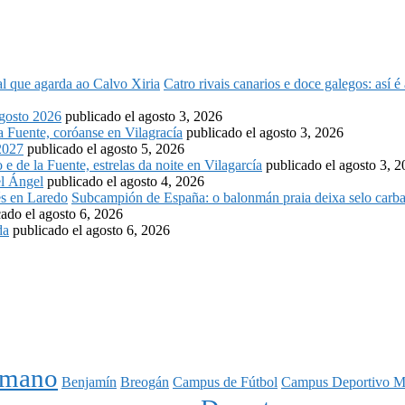
Catro rivais canarios e doce galegos: así 
osto 2026
publicado el agosto 3, 2026
la Fuente, coróanse en Vilagracía
publicado el agosto 3, 2026
2027
publicado el agosto 5, 2026
o e de la Fuente, estrelas da noite en Vilagarcía
publicado el agosto 3, 
l Ángel
publicado el agosto 4, 2026
Subcampión de España: o balonmán praia deixa selo carba
cado el agosto 6, 2026
da
publicado el agosto 6, 2026
nmano
Benjamín
Breogán
Campus de Fútbol
Campus Deportivo M