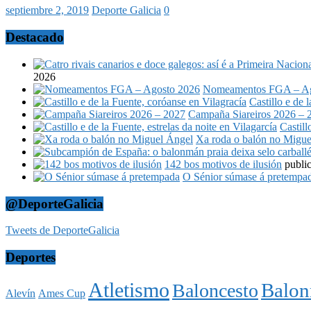
septiembre 2, 2019
Deporte Galicia
0
Destacado
2026
Nomeamentos FGA – Ag
Castillo e de 
Campaña Siareiros 2026 – 
Castill
Xa roda o balón no Migue
142 bos motivos de ilusión
publi
O Sénior súmase á pretempa
@DeporteGalicia
Tweets de DeporteGalicia
Deportes
Atletismo
Balo
Baloncesto
Alevín
Ames Cup