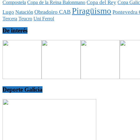
Copa del Rey
Compostela
Copa de la Reina Balonmano
Copa Galic
Piragüismo
Obradoiro CAB
Lugo
Pontevedra 
Natación
Tercera
Teucro
Uni Ferrol
De interés
Deporte Galicia