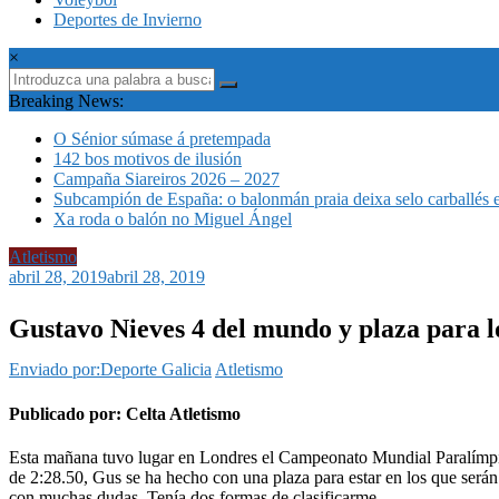
Deportes de Invierno
×
Breaking News:
O Sénior súmase á pretempada
142 bos motivos de ilusión
Campaña Siareiros 2026 – 2027
Subcampión de España: o balonmán praia deixa selo carballés 
Xa roda o balón no Miguel Ángel
Atletismo
abril 28, 2019
abril 28, 2019
Gustavo Nieves 4 del mundo y plaza para 
Enviado por:Deporte Galicia
Atletismo
Publicado por: Celta Atletismo
Esta mañana tuvo lugar en Londres el Campeonato Mundial Paralímpic
de 2:28.50, Gus se ha hecho con una plaza para estar en los que será
con muchas dudas. Tenía dos formas de clasificarme