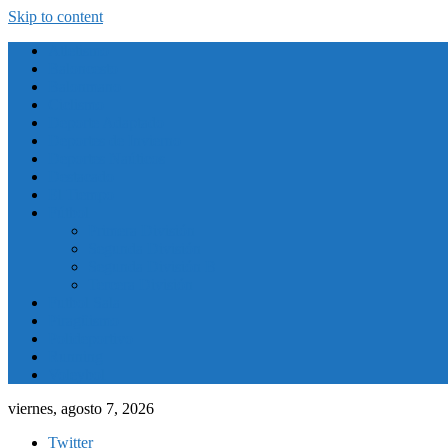
Skip to content
Atletismo
Baloncesto
Balonmano
Ciclismo
Deporte Adaptado
Deportes de Invierno
Deportes Naúticos
Destacado
El Tiempo
Fútbol
Primera División
Segunda División
Segunda División B
Tercera División
Futbol Sala
Piragüismo
Polideportivo
Running
Voleybol
viernes, agosto 7, 2026
Twitter