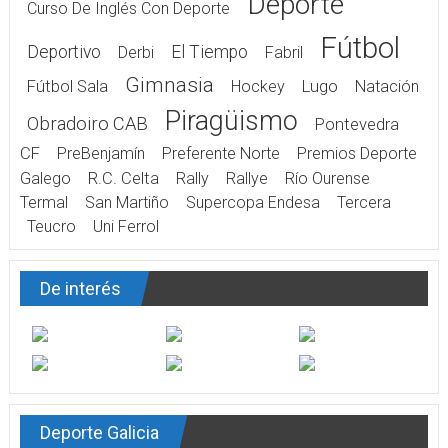
Deporte
Curso De Inglés Con Deporte
Fútbol
Deportivo
El Tiempo
Derbi
Fabril
Gimnasia
Fútbol Sala
Hockey
Lugo
Natación
Piragüismo
Obradoiro CAB
Pontevedra
CF
PreBenjamín
Preferente Norte
Premios Deporte
Galego
R.C. Celta
Rally
Rallye
Río Ourense
Termal
San Martiño
Supercopa Endesa
Tercera
Teucro
Uni Ferrol
De interés
Deporte Galicia