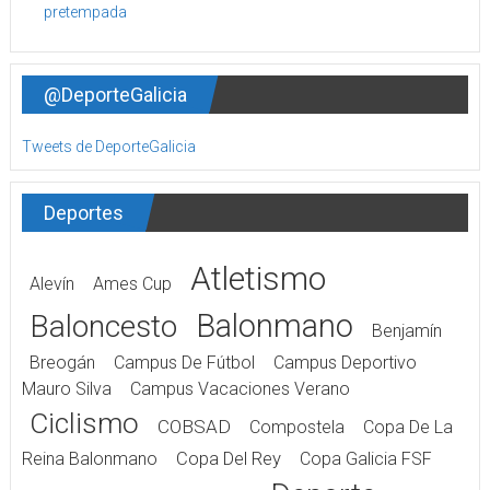
@DeporteGalicia
Tweets de DeporteGalicia
Deportes
Atletismo
Alevín
Ames Cup
Balonmano
Baloncesto
Benjamín
Breogán
Campus De Fútbol
Campus Deportivo
Mauro Silva
Campus Vacaciones Verano
Ciclismo
COBSAD
Compostela
Copa De La
Reina Balonmano
Copa Del Rey
Copa Galicia FSF