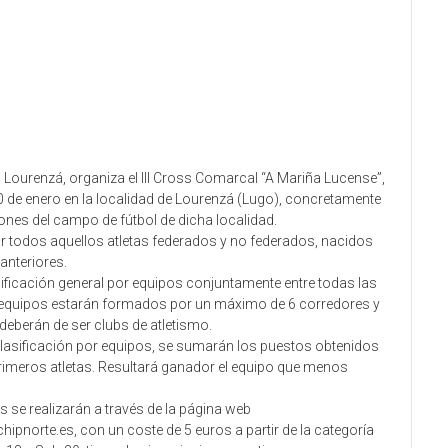
o Lourenzá, organiza el III Cross Comarcal “A Mariña Lucense”,
0 de enero en la localidad de Lourenzá (Lugo), concretamente
ones del campo de fútbol de dicha localidad.
r todos aquellos atletas federados y no federados, nacidos
anteriores.
ificación general por equipos conjuntamente entre todas las
 equipos estarán formados por un máximo de 6 corredores y
deberán de ser clubs de atletismo.
 clasificación por equipos, se sumarán los puestos obtenidos
rimeros atletas. Resultará ganador el equipo que menos
s se realizarán a través de la página web
norte.es, con un coste de 5 euros a partir de la categoría