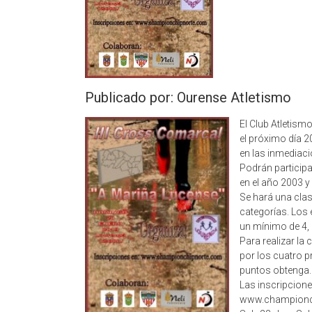
Publicado por: Ourense Atletismo
El Club Atletism
el próximo día 2
en las inmediaci
Podrán participa
en el año 2003 y 
Se hará una clas
categorías. Los
un mínimo de 4, 
Para realizar la
por los cuatro p
puntos obtenga.
Las inscripcione
www.championchip