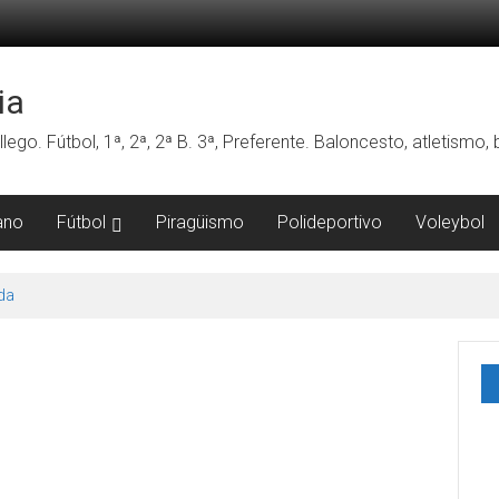
ia
lego. Fútbol, 1ª, 2ª, 2ª B. 3ª, Preferente. Baloncesto, atletismo
ano
Fútbol
Piragüismo
Polideportivo
Voleybol
da