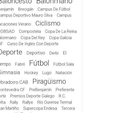
Balonmano
Baloncesto
enjamín
Breogán
Campus De Fútbol
ampus Deportivo Mauro Silva
Campus
Ciclismo
acaciones Verano
COBSAD
Compostela
Copa De La Reina
alonmano
Copa Del Rey
Copa Galicia
SF
Curso De Inglés Con Deporte
Deporte
Deportivo
El
Derbi
Fútbol
iempo
Fabril
Fútbol Sala
Gimnasia
Hockey
Lugo
Natación
Piragüismo
Obradoiro CAB
ontevedra CF
PreBenjamín
Preferente
rte
Premios Deporte Galego
R.C.
lta
Rally
Rallye
Río Ourense Termal
an Martiño
Supercopa Endesa
Tercera