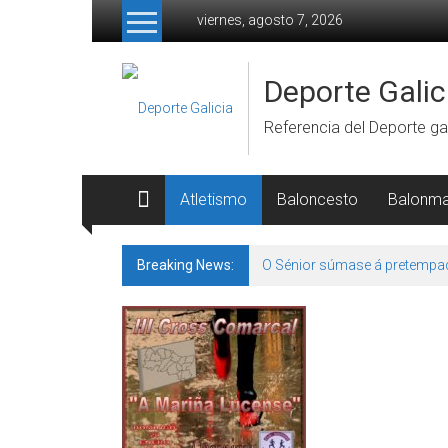
Skip to content
viernes, agosto 7, 2026
Deporte Galic
Referencia del Deporte gal
Atletismo
Baloncesto
Balonm
Breaking News:
O Sénior súmase á pretempa