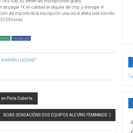
18 y Sub-20, tienen las inscripciones gratis.
de pagar 1€ en calidad de alquiler del chip, y entregar el
ón del importe de la inscripción una vez el atleta esté inscrito.
s 23:59 horas.
mento
Inscipción
A MARIÑA LUCENSE”.
Tw
en Pista Cuberta.
BOAS SENSACIÓNS DOS EQUIPOS ALEVÍNS FEMININOS
A