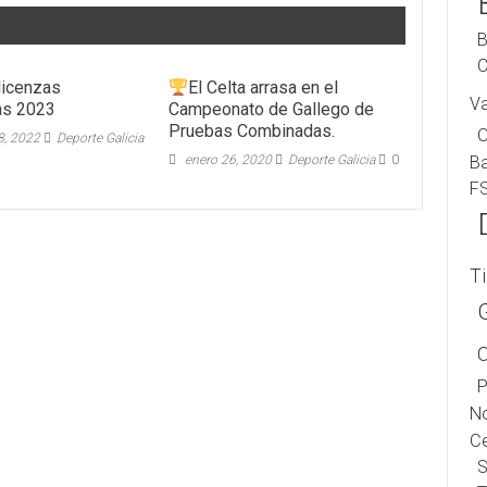
B
C
licenzas
El Celta arrasa en el
V
as 2023
Campeonato de Gallego de
Pruebas Combinadas.
8, 2022
Deporte Galicia
enero 26, 2020
Deporte Galicia
0
B
F
T
P
No
Ce
S