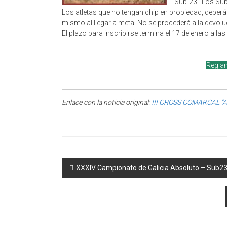
Sub-23. Los Sub-
Los atletas que no tengan chip en propiedad, deberán 
mismo al llegar a meta. No se procederá a la devoluci
El plazo para inscribirse termina el 17 de enero a la
Regla
Enlace con la noticia original:
III CROSS COMARCAL “
Post navigation
XXXIV Campionato de Galicia Absoluto – Sub23 