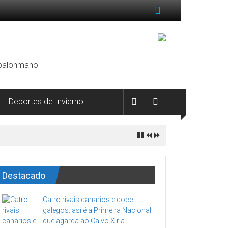
, balonmano
Deportes de Invierno
Destacado
Catro rivais canarios e doce
galegos: así é a Primeira Nacional
que agarda ao Calvo Xiria