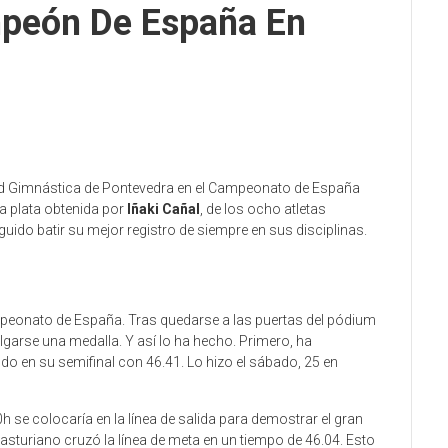
mpeón De España En
dad Gimnástica de Pontevedra en el Campeonato de España
la plata obtenida por
Iñaki Cañal
, de los ocho atletas
guido batir su mejor registro de siempre en sus disciplinas.
ampeonato de España. Tras quedarse a las puertas del pódium
 colgarse una medalla. Y así lo ha hecho. Primero, ha
ndo en su semifinal con 46.41. Lo hizo el sábado, 25 en
20h se colocaría en la línea de salida para demostrar el gran
 asturiano cruzó la línea de meta en un tiempo de 46.04. Esto