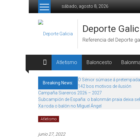
Skip to content
sábado, agosto 8, 2026
Deporte Galic
Referencia del Deporte gal
Atletismo
Baloncesto
Balonm
O Sénior súmase á pretempada
Breaking News:
142 bos motivos de ilusión
Campaña Siareiros 2026 – 2027
Subcampión de España: o balonmán praia deixa sel
Xa roda o balón no Miguel Ángel
Atletismo
junio 27, 2022