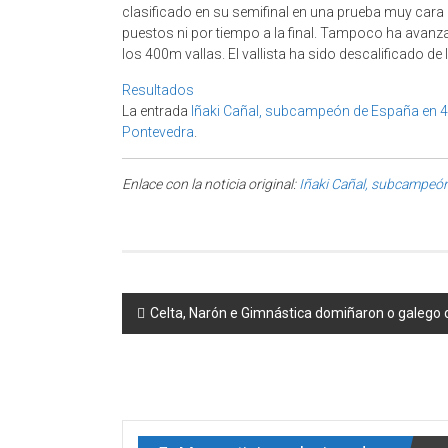
clasificado en su semifinal en una prueba muy cara
puestos ni por tiempo a la final. Tampoco ha avan
los 400m vallas. El vallista ha sido descalificado de 
Resultados
La entrada
Iñaki Cañal, subcampeón de España en 
Pontevedra
.
Enlace con la noticia original:
Iñaki Cañal, subcampeó
Post navigation
Celta, Narón e Gimnástica domiñaron o galego