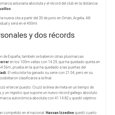
marca asturiana absoluta y el récord del club en la distancia.
sillos
.
nueva cita a partir del 30 de junio en Omán, Argelia. Allí
dual y será en el 400ml.
sonales y dos récords
n de España, también se batieron otras plusmarcas
Ferrer
en los 100m vallas con 14.29, que ha quedado quinta en
4.56m, prueba en la que ha quedado a las puertas del
Madi.
El velocista ha ganado su serie con 21.04, pero en su
ibilitaron clasificarse a la final.
ozó el tercer puesto. Cruzó la línea de meta en un tiempo de
a, y un registro que supone un nuevo récord gallego absoluto.
usmarca autonómica absoluta con 41:14.82 y quedó séptimo
n competido en el nacional.
Hassan Izzedine
quedó cuarto