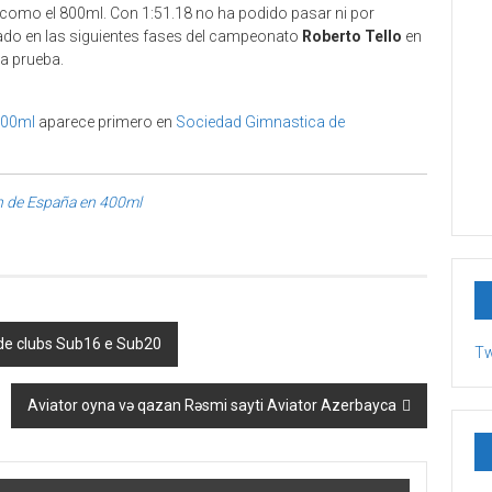
 como el 800ml. Con 1:51.18 no ha podido pasar ni por
zado en las siguientes fases del campeonato
Roberto Tello
en
la prueba.
400ml
aparece primero en
Sociedad Gimnastica de
n de España en 400ml
 de clubs Sub16 e Sub20
Tw
Aviator oyna və qazan Rəsmi sayti Aviator Azerbayca