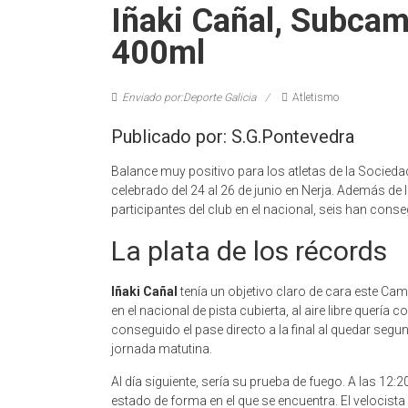
Iñaki Cañal, Subca
400ml
Enviado por:Deporte Galicia
Atletismo
Publicado por: S.G.Pontevedra
Balance muy positivo para los atletas de la Socie
celebrado del 24 al 26 de junio en Nerja. Además de 
participantes del club en el nacional, seis han conse
La plata de los récords
Iñaki
Cañal
tenía un objetivo claro de cara este C
en el nacional de pista cubierta, al aire libre quería
conseguido el pase directo a la final al quedar segu
jornada matutina.
Al día siguiente, sería su prueba de fuego. A las 12:
estado de forma en el que se encuentra. El velocista