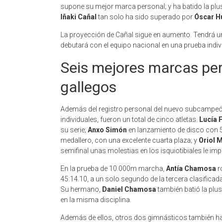
supone su mejor marca personal; y ha batido la plus
Iñaki Cañal
tan solo ha sido superado por
Óscar Hu
La proyección de Cañal sigue en aumento. Tendrá una 
debutará con el equipo nacional en una prueba indivi
Seis mejores marcas per
gallegos
Además del registro personal del nuevo subcampeó
individuales, fueron un total de cinco atletas.
Lucía 
su serie;
Anxo Simón
en lanzamiento de disco con 5
medallero, con una excelente cuarta plaza; y
Oriol 
semifinal unas molestias en los isquiotibiales le impos
En la prueba de 10.000m marcha,
Antía Chamosa
r
45:14.10, a un solo segundo de la tercera clasificad
Su hermano,
Daniel Chamosa
también batió la pl
en la misma disciplina.
Además de ellos, otros dos gimnásticos también ha