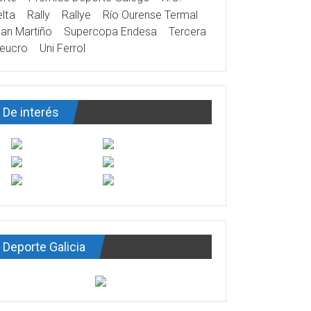
lta
Rally
Rallye
Río Ourense Termal
an Martiño
Supercopa Endesa
Tercera
eucro
Uni Ferrol
De interés
Deporte Galicia