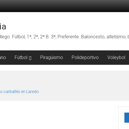
ia
lego. Fútbol, 1ª, 2ª, 2ª B. 3ª, Preferente. Baloncesto, atletismo
ano
Fútbol
Piragüismo
Polideportivo
Voleybol
o carballés en Laredo