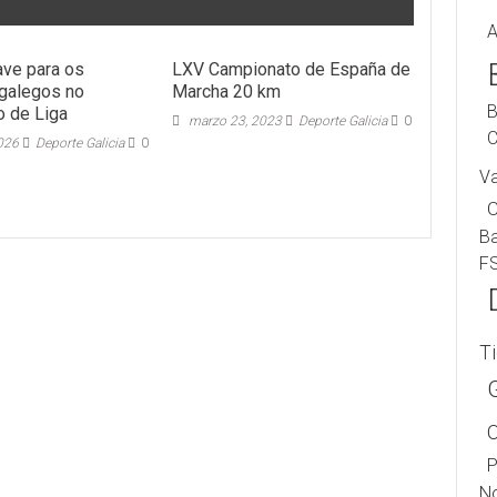
A
ave para os
LXV Campionato de España de
galegos no
Marcha 20 km
B
 de Liga
marzo 23, 2023
Deporte Galicia
0
C
026
Deporte Galicia
0
V
B
F
T
P
No