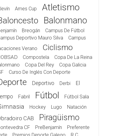
Atletismo
levín
Ames Cup
Balonmano
Baloncesto
enjamín
Breogán
Campus De Fútbol
ampus Deportivo Mauro Silva
Campus
Ciclismo
acaciones Verano
COBSAD
Compostela
Copa De La Reina
alonmano
Copa Del Rey
Copa Galicia
SF
Curso De Inglés Con Deporte
Deporte
Deportivo
El
Derbi
Fútbol
iempo
Fabril
Fútbol Sala
Gimnasia
Hockey
Lugo
Natación
Piragüismo
Obradoiro CAB
ontevedra CF
PreBenjamín
Preferente
rte
Premios Deporte Galego
R.C.