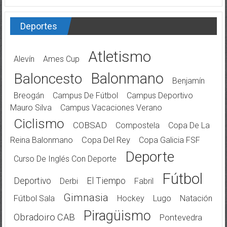
Deportes
Atletismo
Alevín
Ames Cup
Balonmano
Baloncesto
Benjamín
Breogán
Campus De Fútbol
Campus Deportivo
Mauro Silva
Campus Vacaciones Verano
Ciclismo
COBSAD
Compostela
Copa De La
Reina Balonmano
Copa Del Rey
Copa Galicia FSF
Deporte
Curso De Inglés Con Deporte
Fútbol
Deportivo
El Tiempo
Derbi
Fabril
Gimnasia
Fútbol Sala
Hockey
Lugo
Natación
Piragüismo
Obradoiro CAB
Pontevedra