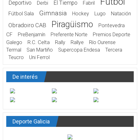
Fútbol
Deportivo
El Tiempo
Derbi
Fabril
Gimnasia
Fútbol Sala
Hockey
Lugo
Natación
Piragüismo
Obradoiro CAB
Pontevedra
CF
PreBenjamín
Preferente Norte
Premios Deporte
Galego
R.C. Celta
Rally
Rallye
Río Ourense
Termal
San Martiño
Supercopa Endesa
Tercera
Teucro
Uni Ferrol
De interés
Deporte Galicia