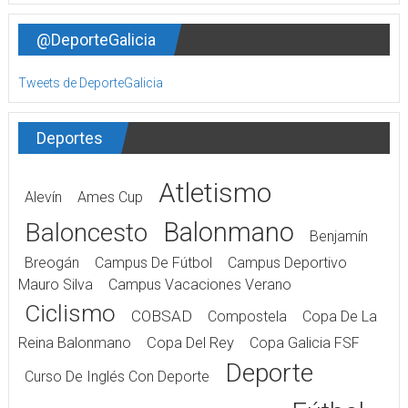
@DeporteGalicia
Tweets de DeporteGalicia
Deportes
Atletismo
Alevín
Ames Cup
Balonmano
Baloncesto
Benjamín
Breogán
Campus De Fútbol
Campus Deportivo
Mauro Silva
Campus Vacaciones Verano
Ciclismo
COBSAD
Compostela
Copa De La
Reina Balonmano
Copa Del Rey
Copa Galicia FSF
Deporte
Curso De Inglés Con Deporte