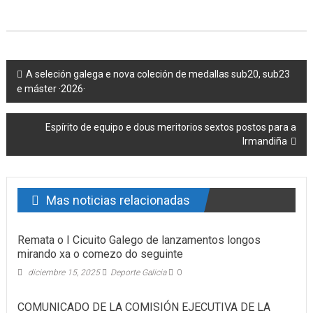
Post navigation
A seleción galega e nova coleción de medallas sub20, sub23
e máster ·2026·
Espírito de equipo e dous meritorios sextos postos para a
Irmandiña
Mas noticias relacionadas
Remata o I Cicuito Galego de lanzamentos longos
mirando xa o comezo do seguinte
diciembre 15, 2025
Deporte Galicia
0
COMUNICADO DE LA COMISIÓN EJECUTIVA DE LA