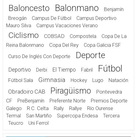
Balonmano
Baloncesto
Benjamín
Breogán
Campus De Fútbol
Campus Deportivo
Mauro Silva
Campus Vacaciones Verano
Ciclismo
COBSAD
Compostela
Copa De La
Reina Balonmano
Copa Del Rey
Copa Galicia FSF
Deporte
Curso De Inglés Con Deporte
Fútbol
Deportivo
El Tiempo
Derbi
Fabril
Gimnasia
Fútbol Sala
Hockey
Lugo
Natación
Piragüismo
Obradoiro CAB
Pontevedra
CF
PreBenjamín
Preferente Norte
Premios Deporte
Galego
R.C. Celta
Rally
Rallye
Río Ourense
Termal
San Martiño
Supercopa Endesa
Tercera
Teucro
Uni Ferrol