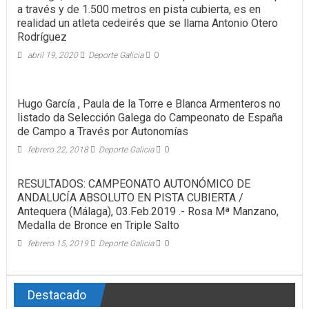
a través y de 1.500 metros en pista cubierta, es en
realidad un atleta cedeirés que se llama Antonio Otero
Rodríguez
abril 19, 2020
Deporte Galicia
0
Hugo García , Paula de la Torre e Blanca Armenteros no
listado da Selección Galega do Campeonato de España
de Campo a Través por Autonomías
febrero 22, 2018
Deporte Galicia
0
RESULTADOS: CAMPEONATO AUTONÓMICO DE
ANDALUCÍA ABSOLUTO EN PISTA CUBIERTA /
Antequera (Málaga), 03.Feb.2019 .- Rosa Mª Manzano,
Medalla de Bronce en Triple Salto
febrero 15, 2019
Deporte Galicia
0
Destacado