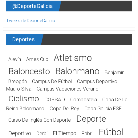
@DeporteGalicia
Tweets de DeporteGalicia
Deportes
Atletismo
Alevín
Ames Cup
Balonmano
Baloncesto
Benjamín
Breogán
Campus De Fútbol
Campus Deportivo
Mauro Silva
Campus Vacaciones Verano
Ciclismo
COBSAD
Compostela
Copa De La
Reina Balonmano
Copa Del Rey
Copa Galicia FSF
Deporte
Curso De Inglés Con Deporte
Fútbol
Deportivo
El Tiempo
Derbi
Fabril