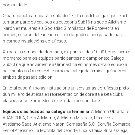
comunidade.
O campionato arrincará o sábado 17, día das letras galegas, e nel
tomarán parte os equipos da categoría Sub16 na que o Atletismo
Narón en mulleres e a Sociedad Gimnástica de Pontevedra en
homes, estarán defendendo o título logrado o ano pasado nas
mesmas instalacións coruñesas.
Xa para a xornada do domingo, e a partires das 10:00 horas, será o
momento para os equipos participantes no campionato Galego
Sub20 na que novamente a Gimnástica en homes será o equipo a
batir xunto ao Ourense Atletismo na categoría femina, gañadores
ambos da pasada edición.
En total pasarán polas instalacións universitarias coruñesas preto
dun milleiro de atletas en representación de corenta e sete clubs
clasificasdos e procedentes de toda a comunidade.
Equipos clasificados na categoría feminina
: Atletismo Obradoiro,
ADAS CUPA, Celta Atletismo, Atletismo Millaraio, Ría de Foz,
Atletismo Sada, Atletismo Narón, Comesaña S.C., Coruña Comarca,
Ferrol Atletismo, La Mochila del Deporte, Lucus Caixa Rural Galega,