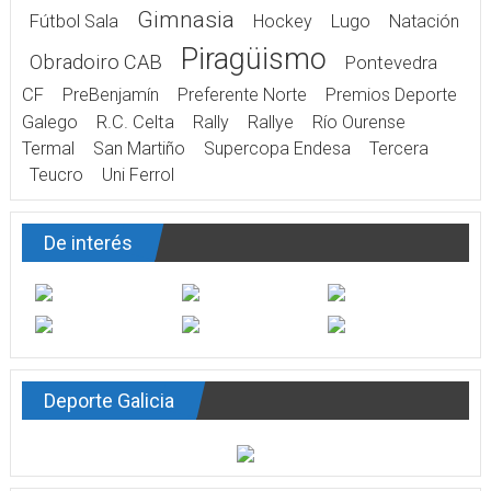
Gimnasia
Fútbol Sala
Hockey
Lugo
Natación
Piragüismo
Obradoiro CAB
Pontevedra
CF
PreBenjamín
Preferente Norte
Premios Deporte
Galego
R.C. Celta
Rally
Rallye
Río Ourense
Termal
San Martiño
Supercopa Endesa
Tercera
Teucro
Uni Ferrol
De interés
Deporte Galicia