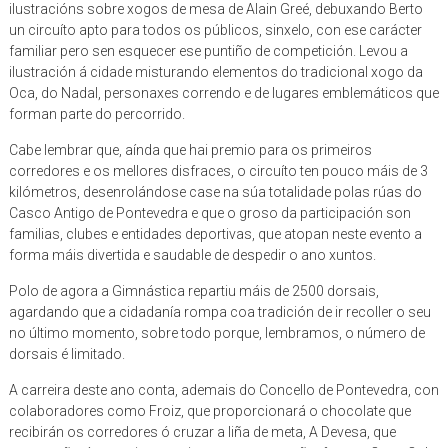
ilustracións sobre xogos de mesa de Alain Greé, debuxando Berto
un circuíto apto para todos os públicos, sinxelo, con ese carácter
familiar pero sen esquecer ese puntiño de competición. Levou a
ilustración á cidade misturando elementos do tradicional xogo da
Oca, do Nadal, personaxes correndo e de lugares emblemáticos que
forman parte do percorrido.
Cabe lembrar que, aínda que hai premio para os primeiros
corredores e os mellores disfraces, o circuíto ten pouco máis de 3
kilómetros, desenrolándose case na súa totalidade polas rúas do
Casco Antigo de Pontevedra e que o groso da participación son
familias, clubes e entidades deportivas, que atopan neste evento a
forma máis divertida e saudable de despedir o ano xuntos.
Polo de agora a Gimnástica repartiu máis de 2500 dorsais,
agardando que a cidadanía rompa coa tradición de ir recoller o seu
no último momento, sobre todo porque, lembramos, o número de
dorsais é limitado.
A carreira deste ano conta, ademais do Concello de Pontevedra, con
colaboradores como Froiz, que proporcionará o chocolate que
recibirán os corredores ó cruzar a liña de meta, A Devesa, que