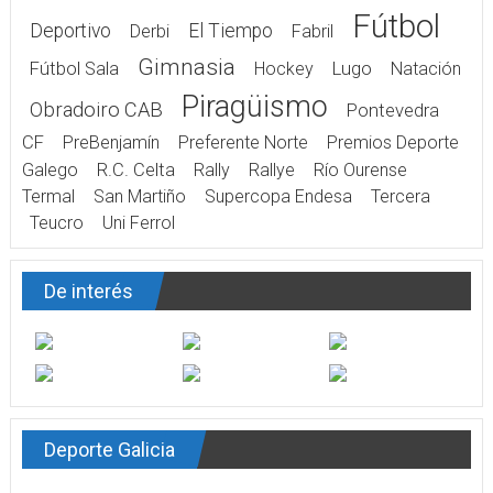
Fútbol
Deportivo
El Tiempo
Derbi
Fabril
Gimnasia
Fútbol Sala
Hockey
Lugo
Natación
Piragüismo
Obradoiro CAB
Pontevedra
CF
PreBenjamín
Preferente Norte
Premios Deporte
Galego
R.C. Celta
Rally
Rallye
Río Ourense
Termal
San Martiño
Supercopa Endesa
Tercera
Teucro
Uni Ferrol
De interés
Deporte Galicia