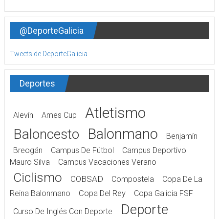
@DeporteGalicia
Tweets de DeporteGalicia
Deportes
Atletismo
Alevín
Ames Cup
Balonmano
Baloncesto
Benjamín
Breogán
Campus De Fútbol
Campus Deportivo
Mauro Silva
Campus Vacaciones Verano
Ciclismo
COBSAD
Compostela
Copa De La
Reina Balonmano
Copa Del Rey
Copa Galicia FSF
Deporte
Curso De Inglés Con Deporte