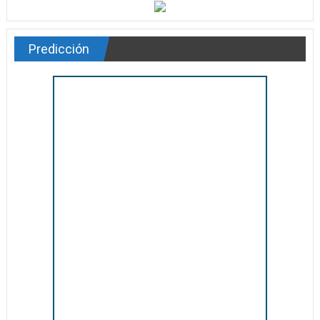
Predicción