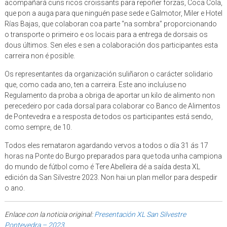
acompañará cuns ricos croissants para repoñer forzas, Coca Cola,
que pon a auga para que ninguén pase sede e Galmotor, Miler e Hotel
Rías Bajas, que colaboran coa parte “na sombra” proporcionando
o transporte o primeiro e os locais para a entrega de dorsais os
dous últimos. Sen eles e sen a colaboración dos participantes esta
carreira non é posible.
Os representantes da organización suliñaron o carácter solidario
que, como cada ano, ten a carreira. Este ano incluíuse no
Regulamento da proba a obriga de aportar un kilo de alimento non
perecedeiro por cada dorsal para colaborar co Banco de Alimentos
de Pontevedra e a resposta de todos os participantes está sendo,
como sempre, de 10.
Todos eles remataron agardando vervos a todos o día 31 ás 17
horas na Ponte do Burgo preparados para que toda unha campiona
do mundo de fútbol como é Tere Abelleira dé a saída desta XL
edición da San Silvestre 2023. Non hai un plan mellor para despedir
o ano.
Enlace con la noticia original:
Presentación XL San Silvestre
Pontevedra – 2023