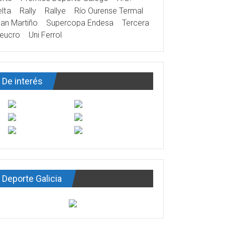
lta
Rally
Rallye
Río Ourense Termal
an Martiño
Supercopa Endesa
Tercera
eucro
Uni Ferrol
De interés
Deporte Galicia