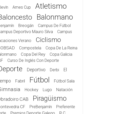
Atletismo
levín
Ames Cup
Balonmano
Baloncesto
enjamín
Breogán
Campus De Fútbol
ampus Deportivo Mauro Silva
Campus
Ciclismo
acaciones Verano
COBSAD
Compostela
Copa De La Reina
alonmano
Copa Del Rey
Copa Galicia
SF
Curso De Inglés Con Deporte
Deporte
Deportivo
El
Derbi
Fútbol
iempo
Fabril
Fútbol Sala
Gimnasia
Hockey
Lugo
Natación
Piragüismo
Obradoiro CAB
ontevedra CF
PreBenjamín
Preferente
rte
Premios Deporte Galego
R.C.