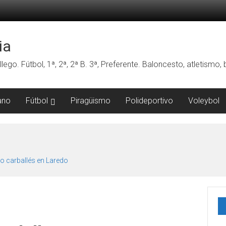
ia
lego. Fútbol, 1ª, 2ª, 2ª B. 3ª, Preferente. Baloncesto, atletismo
ano
Fútbol
Piragüismo
Polideportivo
Voleybol
o carballés en Laredo