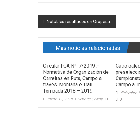
Post navigation
Notables resultados en Oropesa.
Mas noticias relacionadas
Circular FGA Nº: 7/2019 .-
Catro gale
Normativa de Organización de
preselecci
Carreiras en Ruta, Campo a
Campionat
través, Montaña e Trail.
Campo a T
Tempada 2018 – 2019
diciembre 
enero 11, 2019
Deporte Galicia
0
0