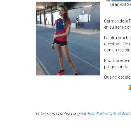
Gran éxito
Carmen de la F
en su serie c
La otra prueba
nuestras atlet
con un registr
Enorme experie
progresando .
Que no decaiga
Enlace con la noticia original:
Resultados Cpto Sabade