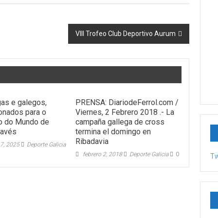
VIII Trofeo Club Deportivo Aurum
gas e galegos,
PRENSA: DiariodeFerrol.com /
onados para o
Viernes, 2 Febrero 2018 .- La
o do Mundo de
campaña gallega de cross
ravés
termina el domingo en
Ribadavia
17, 2025
Deporte Galicia
febrero 2, 2018
Deporte Galicia
0
Tw