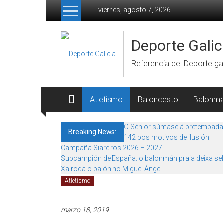
Skip to content
viernes, agosto 7, 2026
Deporte Galic
Referencia del Deporte gal
Atletismo
Baloncesto
Balonm
O Sénior súmase á pretempada
Breaking News:
142 bos motivos de ilusión
Campaña Siareiros 2026 – 2027
Subcampión de España: o balonmán praia deixa sel
Xa roda o balón no Miguel Ángel
Atletismo
marzo 18, 2019