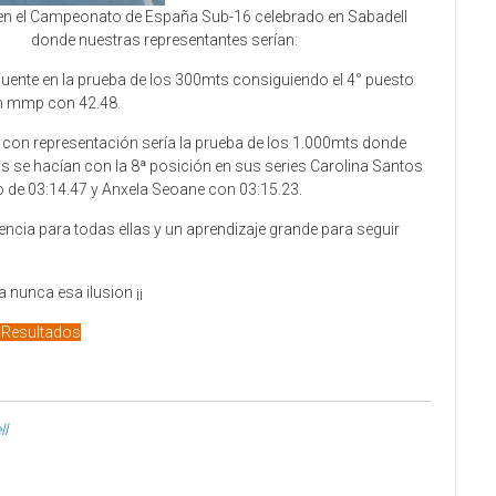
 en el Campeonato de España Sub-16 celebrado en Sabadell
donde nuestras representantes serían:
uente en la
prueba de los 300mts consiguiendo el 4° puesto
on mmp
con 42.48.
 con representación sería la prueba de los 1.000mts donde
as se hacían con la 8ª posición en sus series Carolina Santos
o de 03:14.47 y Anxela Seoane con 03:15.23.
ncia para todas ellas y un aprendizaje grande para seguir
 nunca esa ilusion ¡¡
Resultados
ll