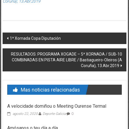
Coruña), 13.Abr.2019
Post navigation
1ª Xornada Copa Diputación
RESULTADOS: PROGRAMA XOGADE – 5ª XORNADA / SUB-10
COMBINADAS EN PISTA AIRE LIBRE / Bastiagueiro-Oleiros (A
Coruña), 13.Abr.2019
Mas noticias relacionadas
A velocidade domiñou o Meeting Ourense Termal
agosto 22, 2020
Deporte Galicia
0
Amósanos o teu día a día