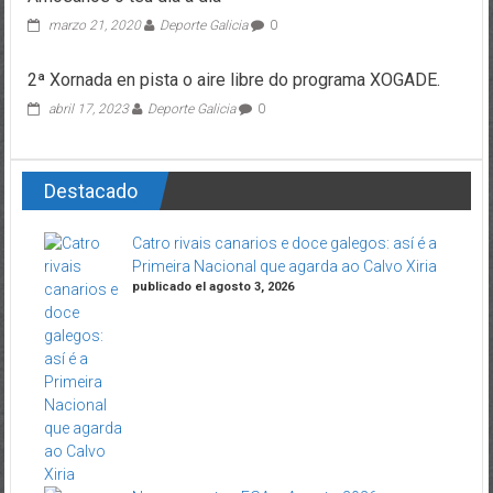
marzo 21, 2020
Deporte Galicia
0
2ª Xornada en pista o aire libre do programa XOGADE.
abril 17, 2023
Deporte Galicia
0
Destacado
Catro rivais canarios e doce galegos: así é a
Primeira Nacional que agarda ao Calvo Xiria
publicado el agosto 3, 2026