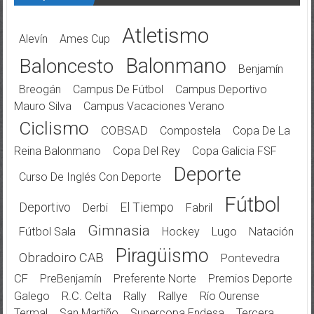
Atletismo
Alevín
Ames Cup
Balonmano
Baloncesto
Benjamín
Breogán
Campus De Fútbol
Campus Deportivo
Mauro Silva
Campus Vacaciones Verano
Ciclismo
COBSAD
Compostela
Copa De La
Reina Balonmano
Copa Del Rey
Copa Galicia FSF
Deporte
Curso De Inglés Con Deporte
Fútbol
Deportivo
El Tiempo
Derbi
Fabril
Gimnasia
Fútbol Sala
Hockey
Lugo
Natación
Piragüismo
Obradoiro CAB
Pontevedra
CF
PreBenjamín
Preferente Norte
Premios Deporte
Galego
R.C. Celta
Rally
Rallye
Río Ourense
Termal
San Martiño
Supercopa Endesa
Tercera