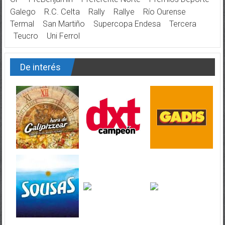
Galego
R.C. Celta
Rally
Rallye
Río Ourense
Termal
San Martiño
Supercopa Endesa
Tercera
Teucro
Uni Ferrol
De interés