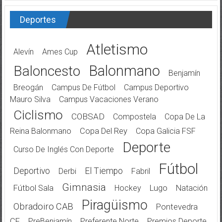
Deportes
Atletismo
Alevín
Ames Cup
Balonmano
Baloncesto
Benjamín
Breogán
Campus De Fútbol
Campus Deportivo
Mauro Silva
Campus Vacaciones Verano
Ciclismo
COBSAD
Compostela
Copa De La
Reina Balonmano
Copa Del Rey
Copa Galicia FSF
Deporte
Curso De Inglés Con Deporte
Fútbol
Deportivo
El Tiempo
Derbi
Fabril
Gimnasia
Fútbol Sala
Hockey
Lugo
Natación
Piragüismo
Obradoiro CAB
Pontevedra
CF
PreBenjamín
Preferente Norte
Premios Deporte