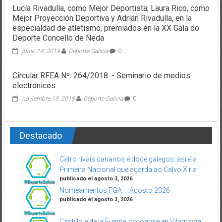
Lucía Rivadulla, como Mejor Deportista; Laura Rico, como
Mejor Proyección Deportiva y Adrián Rivadulla, en la
especialdad de atletismo, premiados en la XX Gala do
Deporte Concello de Neda
junio 14, 2019
Deporte Galicia
0
Circular RFEA Nº: 264/2018 .- Seminario de medios
electronicos
noviembre 13, 2018
Deporte Galicia
0
Destacado
Catro rivais canarios e doce galegos: así é a
Primeira Nacional que agarda ao Calvo Xiria
publicado el agosto 3, 2026
Nomeamentos FGA – Agosto 2026
publicado el agosto 3, 2026
Castillo e de la Fuente, coróanse en Vilagracía