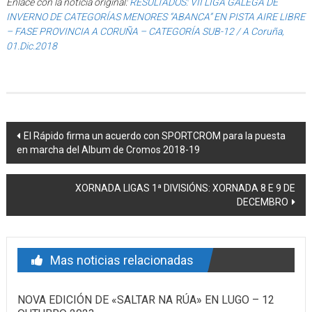
Enlace con la noticia original:
RESULTADOS: VII LIGA GALEGA DE
INVERNO DE CATEGORÍAS MENORES “ABANCA” EN PISTA AIRE LIBRE
– FASE PROVINCIA A CORUÑA – CATEGORÍA SUB-12 / A Coruña,
01.Dic.2018
Post navigation
El Rápido firma un acuerdo con SPORTCROM para la puesta
en marcha del Album de Cromos 2018-19
XORNADA LIGAS 1ª DIVISIÓNS: XORNADA 8 E 9 DE
DECEMBRO
Mas noticias relacionadas
NOVA EDICIÓN DE «SALTAR NA RÚA» EN LUGO – 12