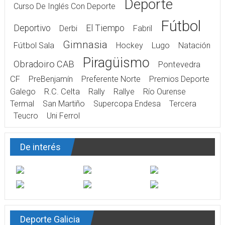
Deporte
Curso De Inglés Con Deporte
Fútbol
Deportivo
El Tiempo
Derbi
Fabril
Gimnasia
Fútbol Sala
Hockey
Lugo
Natación
Piragüismo
Obradoiro CAB
Pontevedra
CF
PreBenjamín
Preferente Norte
Premios Deporte
Galego
R.C. Celta
Rally
Rallye
Río Ourense
Termal
San Martiño
Supercopa Endesa
Tercera
Teucro
Uni Ferrol
De interés
Deporte Galicia