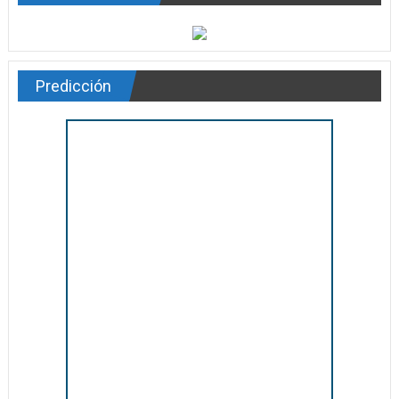
Predicción