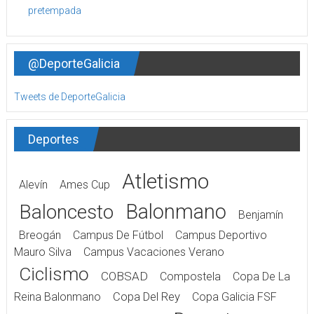
@DeporteGalicia
Tweets de DeporteGalicia
Deportes
Atletismo
Alevín
Ames Cup
Balonmano
Baloncesto
Benjamín
Breogán
Campus De Fútbol
Campus Deportivo
Mauro Silva
Campus Vacaciones Verano
Ciclismo
COBSAD
Compostela
Copa De La
Reina Balonmano
Copa Del Rey
Copa Galicia FSF