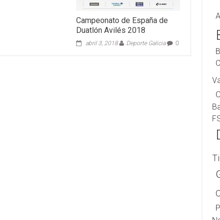
A
Campeonato de España de
Duatlón Avilés 2018
abril 3, 2018
Deporte Galicia
0
B
C
V
B
F
T
P