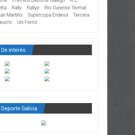
rte
Premios Deporte Galego
R.C.
lta
Rally
Rallye
Río Ourense Termal
an Martiño
Supercopa Endesa
Tercera
eucro
Uni Ferrol
De interés
Deporte Galicia