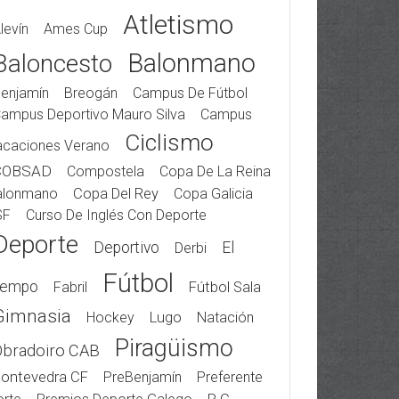
Atletismo
levín
Ames Cup
Balonmano
Baloncesto
enjamín
Breogán
Campus De Fútbol
ampus Deportivo Mauro Silva
Campus
Ciclismo
acaciones Verano
COBSAD
Compostela
Copa De La Reina
alonmano
Copa Del Rey
Copa Galicia
SF
Curso De Inglés Con Deporte
Deporte
Deportivo
El
Derbi
Fútbol
iempo
Fabril
Fútbol Sala
Gimnasia
Hockey
Lugo
Natación
Piragüismo
Obradoiro CAB
ontevedra CF
PreBenjamín
Preferente