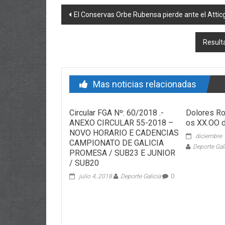
Post navigation
El Conservas Orbe Rubensa pierde ante el Attic
Resul
Mas noticias relacionadas
Circular FGA Nº: 60/2018 .-
Dolores Ro
ANEXO CIRCULAR 55-2018 –
os XX.OO 
NOVO HORARIO E CADENCIAS
diciembre 
CAMPIONATO DE GALICIA
Deporte Gal
PROMESA / SUB23 E JUNIOR
/ SUB20
julio 4, 2018
Deporte Galicia
0