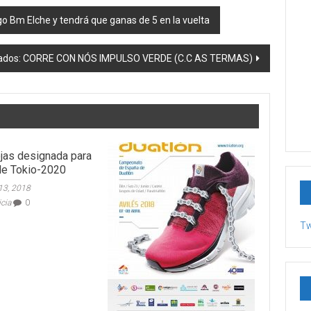
go Bm Elche y tendrá que ganas de 5 en la vuelta
tados: CORRE CON NÓS IMPULSO VERDE (C.C AS TERMAS)
jas designada para
de Tokio-2020
13, 2018
icia
0
Tw