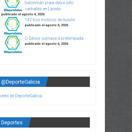
balonmán praia deixa selo
carballés en Laredo
publicado el agosto 4, 2026
142 bos motivos de ilusión
publicado el agosto 6, 2026
O Sénior súmase á pretempada
publicado el agosto 6, 2026
@DeporteGalicia
eets de DeporteGalicia
Deportes