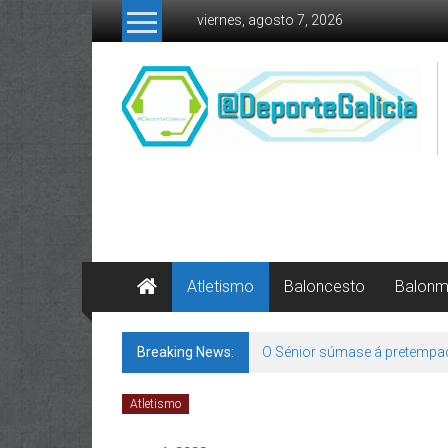
Skip to content
viernes, agosto 7, 2026
Atletismo
Baloncesto
Balon
Breaking News:
O Sénior súmase á pretempa
Atletismo