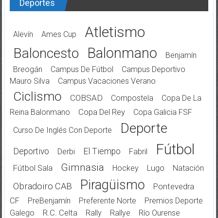
Deportes
Atletismo
Alevín
Ames Cup
Balonmano
Baloncesto
Benjamín
Breogán
Campus De Fútbol
Campus Deportivo
Mauro Silva
Campus Vacaciones Verano
Ciclismo
COBSAD
Compostela
Copa De La
Reina Balonmano
Copa Del Rey
Copa Galicia FSF
Deporte
Curso De Inglés Con Deporte
Fútbol
Deportivo
El Tiempo
Derbi
Fabril
Gimnasia
Fútbol Sala
Hockey
Lugo
Natación
Piragüismo
Obradoiro CAB
Pontevedra
CF
PreBenjamín
Preferente Norte
Premios Deporte
Galego
R.C. Celta
Rally
Rallye
Río Ourense