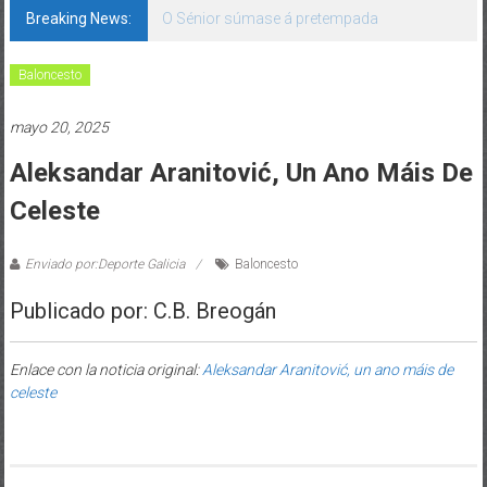
Breaking News:
O Sénior súmase á pretempada
Baloncesto
mayo 20, 2025
Aleksandar Aranitović, Un Ano Máis De
Celeste
Enviado por:Deporte Galicia
Baloncesto
Publicado por: C.B. Breogán
Enlace con la noticia original:
Aleksandar Aranitović, un ano máis de
celeste