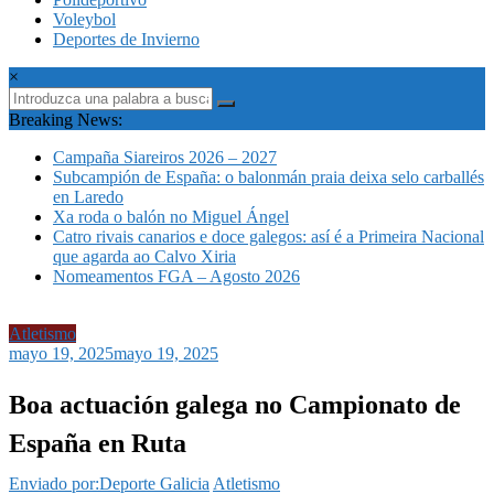
Voleybol
Deportes de Invierno
×
Breaking News:
Campaña Siareiros 2026 – 2027
Subcampión de España: o balonmán praia deixa selo carballés
en Laredo
Xa roda o balón no Miguel Ángel
Catro rivais canarios e doce galegos: así é a Primeira Nacional
que agarda ao Calvo Xiria
Nomeamentos FGA – Agosto 2026
Atletismo
mayo 19, 2025
mayo 19, 2025
Boa actuación galega no Campionato de
España en Ruta
Enviado por:Deporte Galicia
Atletismo