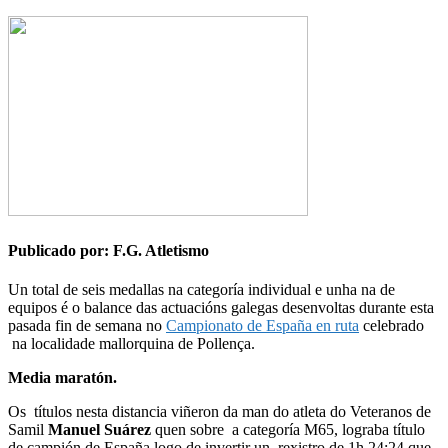
Publicado por: F.G. Atletismo
Un total de seis medallas na categoría individual e unha na de
equipos é o balance das actuacións galegas desenvoltas durante esta
pasada fin de semana no
Campionato de España en ruta
celebrado
na localidade mallorquina de Pollença.
Media maratón.
Os títulos nesta distancia viñeron da man do atleta do Veteranos de
Samil
Manuel Suárez
quen sobre a categoría M65, lograba título
de campión de España logo de invertir un rexistro de 1h.24:24 que