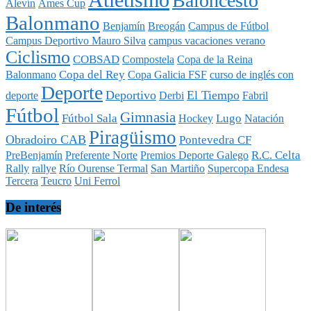
Baloncesto
Alevín
Ames Cup
Balonmano
Benjamín
Breogán
Campus de Fútbol
Campus Deportivo Mauro Silva
campus vacaciones verano
Ciclismo
COBSAD
Compostela
Copa de la Reina
Copa del Rey
Balonmano
Copa Galicia FSF
curso de inglés con
Deporte
Deportivo
El Tiempo
deporte
Derbi
Fabril
Fútbol
Gimnasia
Fútbol Sala
Lugo
Hockey
Natación
Piragüismo
Obradoiro CAB
Pontevedra CF
R.C. Celta
PreBenjamín
Preferente Norte
Premios Deporte Galego
Rally
rallye
Río Ourense Termal
San Martiño
Supercopa Endesa
Tercera
Teucro
Uni Ferrol
De interés