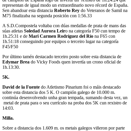
representan de igual modo un extraordinario novo récord de España.
Sen abandoar esta distancia
Roberto Rey
do Veteranos de Samil na
M75 finalizaba na segunda posición con 1:56.33
A S.D.Compostela voltaba con dúas medallas de prata de mans das
súas atletas
Soledad Aurora Leir
o na categoría F50 cun tempo de
1h.25:31 e de
Mari Carmen Rodríguez del Río
na F65 con
1h.51:18 conseguindo por equipos o terceiro lugar na categoría
F45/F50
Por último tamén destacado terceiro posto sobre esta distancia de
Edymar Brea
do Vicky Foods quen invertía un crono oficial de
1h.13:30.
5K.
David de la Fuente
do Atletismo Pinarium foi o máis destacado
sobre esta distancia dos 5 K. O campión galego de 10.000 m.
continúa desenvolvendo unha gran tempada, sumando desta vez, un
metal de prata para o seu currículo na proba dos 5K cun rexistro de
14:03.
Milla.
Sobre a distancia dos 1.609 m. os metais galegos viñeron por parte