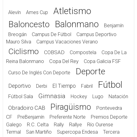
Atletismo
Alevín
Ames Cup
Balonmano
Baloncesto
Benjamín
Breogán
Campus De Fútbol
Campus Deportivo
Mauro Silva
Campus Vacaciones Verano
Ciclismo
COBSAD
Compostela
Copa De La
Reina Balonmano
Copa Del Rey
Copa Galicia FSF
Deporte
Curso De Inglés Con Deporte
Fútbol
Deportivo
El Tiempo
Derbi
Fabril
Gimnasia
Fútbol Sala
Hockey
Lugo
Natación
Piragüismo
Obradoiro CAB
Pontevedra
CF
PreBenjamín
Preferente Norte
Premios Deporte
Galego
R.C. Celta
Rally
Rallye
Río Ourense
Termal
San Martiño
Supercopa Endesa
Tercera