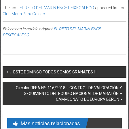
The post
EL RETO DEL MARIN ENCE PEIXEGALEGO
appeared first on
Club Marin PeixeGalego
.
Enlace con la noticia original:
EL RETO DEL MARIN ENCE
PEIXEGALEGO
Post navigation
¡¡¡ ESTE DOMINGO TODOS SOMOS GRANATES !!!
Circular RFEA Nº: 116/2018 .- CONTROL DE VALORACIÓN Y
SEGUIMIENTO DEL EQUIPO NACIONAL DE MARATÓN –
CAMPEONATO DE EUROPA BERLÍN
Mas noticias relacionadas