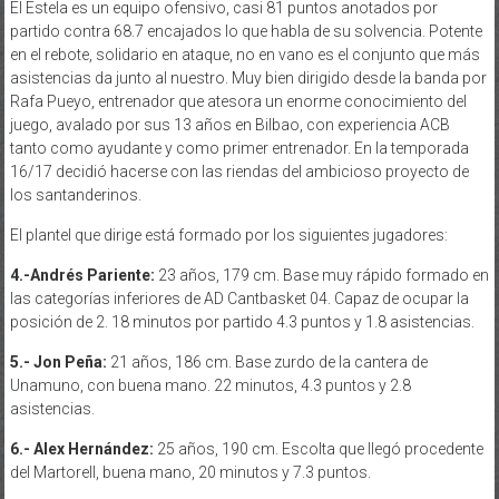
El Estela es un equipo ofensivo, casi 81 puntos anotados por
partido contra 68.7 encajados lo que habla de su solvencia. Potente
en el rebote, solidario en ataque, no en vano es el conjunto que más
asistencias da junto al nuestro. Muy bien dirigido desde la banda por
Rafa Pueyo, entrenador que atesora un enorme conocimiento del
juego, avalado por sus 13 años en Bilbao, con experiencia ACB
tanto como ayudante y como primer entrenador. En la temporada
16/17 decidió hacerse con las riendas del ambicioso proyecto de
los santanderinos.
El plantel que dirige está formado por los siguientes jugadores:
4.-Andrés Pariente:
23 años, 179 cm. Base muy rápido formado en
las categorías inferiores de AD Cantbasket 04. Capaz de ocupar la
posición de 2. 18 minutos por partido 4.3 puntos y 1.8 asistencias.
5.- Jon Peña:
21 años, 186 cm. Base zurdo de la cantera de
Unamuno, con buena mano. 22 minutos, 4.3 puntos y 2.8
asistencias.
6.- Alex Hernández:
25 años, 190 cm. Escolta que llegó procedente
del Martorell, buena mano, 20 minutos y 7.3 puntos.