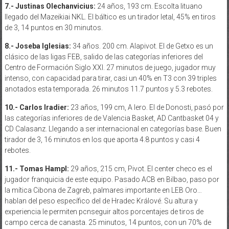
7.- Justinas Olechanvicius:
24 años, 193 cm. Escolta lituano
llegado del Mazeikiai NKL. El báltico es un tirador letal, 45% en tiros
de 3, 14 puntos en 30 minutos.
8.- Joseba Iglesias:
34 años. 200 cm. Alapivot. El de Getxo es un
clásico de las ligas FEB, salido de las categorías inferiores del
Centro de Formación Siglo XXI. 27 minutos de juego, jugador muy
intenso, con capacidad para tirar, casi un 40% en T3 con 39 triples
anotados esta temporada. 26 minutos 11.7 puntos y 5.3 rebotes.
10.- Carlos Iradier:
23 años, 199 cm, A lero. El de Donosti, pasó por
las categorías inferiores de de Valencia Basket, AD Cantbasket 04 y
CD Calasanz. Llegando a ser internacional en categorías base. Buen
tirador de 3, 16 minutos en los que aporta 4.8 puntos y casi 4
rebotes.
11.- Tomas Hampl:
29 años, 215 cm, Pivot. El center checo es el
jugador franquicia de este equipo. Pasado ACB en Bilbao, paso por
la mítica Cibona de Zagreb, palmares importante en LEB Oro…
hablan del peso específico del de Hradec Králové. Su altura y
experiencia le permiten pcnseguir altos porcentajes de tiros de
campo cerca de canasta. 25 minutos, 14 puntos, con un 70% de