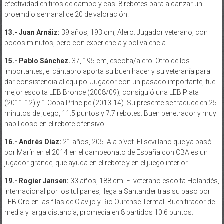
efectividad en tiros de campo y casi 8 rebotes para alcanzar un
proemdio semanal de 20 de valoración.
13.- Juan Arnáiz:
39 años, 193 cm, Alero. Jugador veterano, con
pocos minutos, pero con experiencia y polivalencia.
15.- Pablo Sánchez.
37, 195 cm, escolta/alero. Otro de los
importantes, el cántabro aporta su buen hacer y su veteranía para
dar consistencia al equipo. Jugador con un pasado importante, fue
mejor escolta LEB Bronce (2008/09), consiguió una LEB Plata
(2011-12) y 1 Copa Príncipe (2013-14). Su presente se traduce en 25
minutos de juego, 11.5 puntos y 7.7 rebotes. Buen penetrador y muy
habilidoso en el rebote ofensivo.
16.- Andrés Díaz:
21 años, 205. Ala pívot. El sevillano que ya pasó
por Marín en el 2014 en el campeonato de España con CBA es un
jugador grande, que ayuda en el rebote y en el juego interior.
19.- Rogier Jansen:
33 años, 188 cm. El veterano escolta Holandés,
internacional por los tulipanes, llega a Santander tras su paso por
LEB Oro en las filas de Clavijo y Rio Ourense Termal. Buen tirador de
media y larga distancia, promedia en 8 partidos 10.6 puntos.