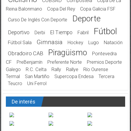
COBSAD
Compostela
Copa De La
Reina Balonmano
Copa Del Rey
Copa Galicia FSF
Deporte
Curso De Inglés Con Deporte
Fútbol
Deportivo
El Tiempo
Derbi
Fabril
Gimnasia
Fútbol Sala
Hockey
Lugo
Natación
Piragüismo
Obradoiro CAB
Pontevedra
CF
PreBenjamín
Preferente Norte
Premios Deporte
Galego
R.C. Celta
Rally
Rallye
Río Ourense
Termal
San Martiño
Supercopa Endesa
Tercera
Teucro
Uni Ferrol
De interés