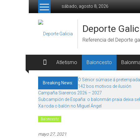
Skip to content
sábado, agosto 8, 2026
Deporte Galic
Referencia del Deporte gal
Atletismo
Baloncesto
Balonm
O Sénior súmase á pretempada
Breaking News:
142 bos motivos de ilusión
Campaña Siareiros 2026 – 2027
Subcampión de España: o balonmán praia deixa sel
Xa roda o balón no Miguel Ángel
Baloncesto
mayo 27, 2021