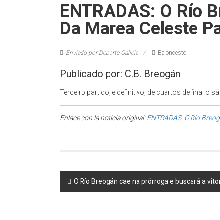
ENTRADAS: O Río Br
Da Marea Celeste Pa
Enviado por:Deporte Galicia
Baloncesto
Publicado por: C.B. Breogán
Terceiro partido, e definitivo, de cuartos de final 
Enlace con la noticia original:
ENTRADAS: O Río Breogán
Post navigation
O Río Breogán cae na prórroga e buscará a vitor