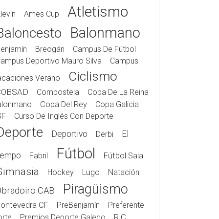
Atletismo
levín
Ames Cup
Balonmano
Baloncesto
enjamín
Breogán
Campus De Fútbol
ampus Deportivo Mauro Silva
Campus
Ciclismo
acaciones Verano
COBSAD
Compostela
Copa De La Reina
alonmano
Copa Del Rey
Copa Galicia
SF
Curso De Inglés Con Deporte
Deporte
Deportivo
El
Derbi
Fútbol
iempo
Fabril
Fútbol Sala
Gimnasia
Hockey
Lugo
Natación
Piragüismo
Obradoiro CAB
ontevedra CF
PreBenjamín
Preferente
rte
Premios Deporte Galego
R.C.