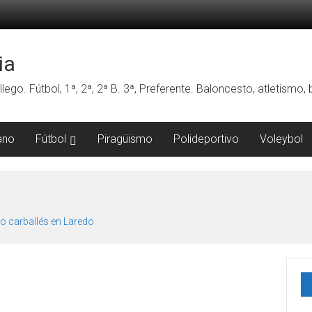
ia
lego. Fútbol, 1ª, 2ª, 2ª B. 3ª, Preferente. Baloncesto, atletismo
ano
Fútbol
Piragüismo
Polideportivo
Voleybol
o carballés en Laredo