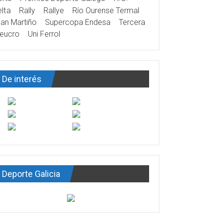
lta
Rally
Rallye
Río Ourense Termal
an Martiño
Supercopa Endesa
Tercera
eucro
Uni Ferrol
De interés
Deporte Galicia