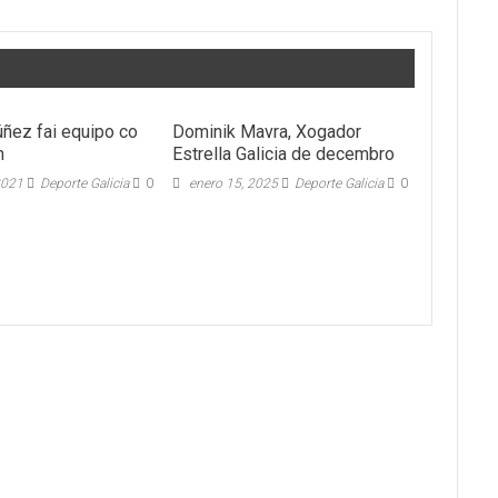
úñez fai equipo co
Dominik Mavra, Xogador
n
Estrella Galicia de decembro
2021
Deporte Galicia
0
enero 15, 2025
Deporte Galicia
0