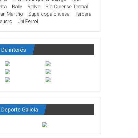
lta
Rally
Rallye
Río Ourense Termal
an Martiño
Supercopa Endesa
Tercera
eucro
Uni Ferrol
De interés
Deporte Galicia