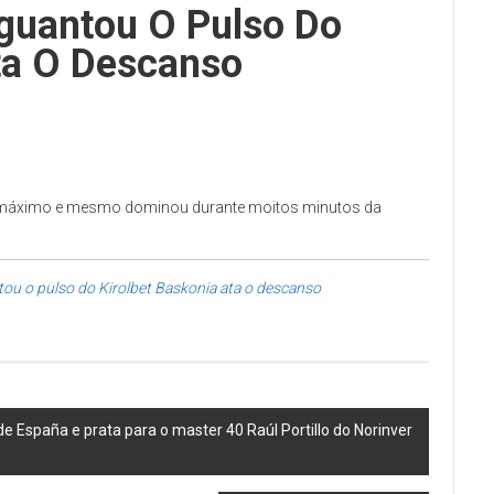
guantou O Pulso Do
ta O Descanso
 o máximo e mesmo dominou durante moitos minutos da
ou o pulso do Kirolbet Baskonia ata o descanso
e España e prata para o master 40 Raúl Portillo do Norinver