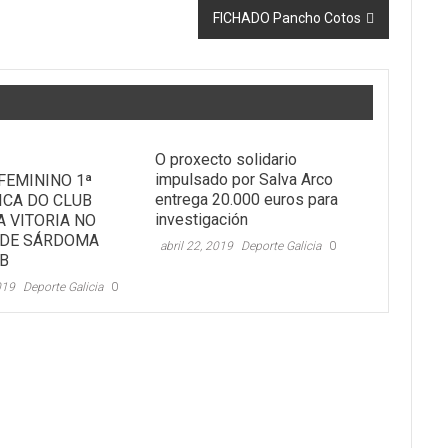
FICHADO Pancho Cotos
O proxecto solidario
impulsado por Salva Arco
FEMININO 1ª
entrega 20.000 euros para
CA DO CLUB
investigación
A VITORIA NO
 DE SÁRDOMA
abril 22, 2019
Deporte Galicia
0
LB
019
Deporte Galicia
0