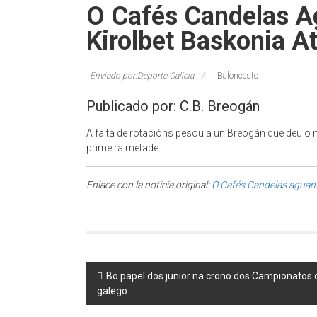
O Cafés Candelas A
Kirolbet Baskonia A
Enviado por:Deporte Galicia
Baloncesto
Publicado por: C.B. Breogán
A falta de rotacións pesou a un Breogán que deu
primeira metade
Enlace con la noticia original:
O Cafés Candelas aguant
Post navigation
Bo papel dos junior na crono dos Campionatos d
galego