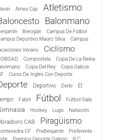
Atletismo
levín
Ames Cup
Balonmano
Baloncesto
enjamín
Breogán
Campus De Fútbol
ampus Deportivo Mauro Silva
Campus
Ciclismo
acaciones Verano
COBSAD
Compostela
Copa De La Reina
alonmano
Copa Del Rey
Copa Galicia
SF
Curso De Inglés Con Deporte
Deporte
Deportivo
El
Derbi
Fútbol
iempo
Fabril
Fútbol Sala
Gimnasia
Hockey
Lugo
Natación
Piragüismo
Obradoiro CAB
ontevedra CF
PreBenjamín
Preferente
rte
Premios Deporte Galego
R.C.