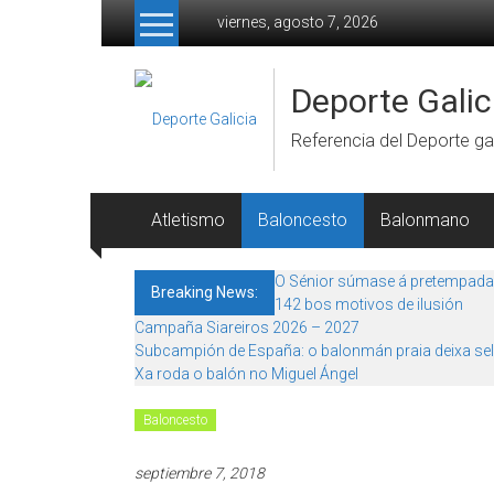
Skip to content
viernes, agosto 7, 2026
Deporte Galic
Referencia del Deporte gal
Atletismo
Baloncesto
Balonmano
O Sénior súmase á pretempada
Breaking News:
142 bos motivos de ilusión
Campaña Siareiros 2026 – 2027
Subcampión de España: o balonmán praia deixa sel
Xa roda o balón no Miguel Ángel
Baloncesto
septiembre 7, 2018