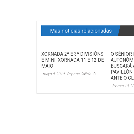
Mas noticias relacionadas
XORNADA 2ª E 3ª DIVISIÓNS
O SÉNIOR 
E MINI: XORNADA 11 E 12 DE
AUTONÓMI
MAIO
BUSCARÁ 
PAVILLÓN
mayo 9, 2019
Deporte Galicia
0
ANTE O C
febrero 13, 2