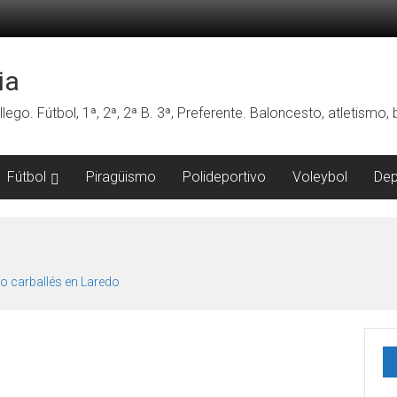
ia
lego. Fútbol, 1ª, 2ª, 2ª B. 3ª, Preferente. Baloncesto, atletismo
Fútbol
Piragüismo
Polideportivo
Voleybol
Dep
o carballés en Laredo