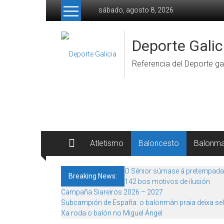
Skip to content
sábado, agosto 8, 2026
Deporte Galic
Referencia del Deporte gal
Atletismo
Baloncesto
Balonm
O Sénior súmase á pretempada
Breaking News:
142 bos motivos de ilusión
Campaña Siareiros 2026 – 2027
Subcampión de España: o balonmán praia deixa sel
Xa roda o balón no Miguel Ángel