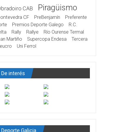
Piragüismo
Obradoiro CAB
ontevedra CF
PreBenjamín
Preferente
rte
Premios Deporte Galego
R.C.
lta
Rally
Rallye
Río Ourense Termal
an Martiño
Supercopa Endesa
Tercera
eucro
Uni Ferrol
De interés
Deporte Galicia