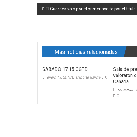
Post navigation
El Guardés va a por el primer asalto por el títul
Mas noticias relacionadas
SABADO 17:15 CGTD
Sala de pr
valoraron 
enero 19, 2018
Deporte Galicia
0
Canaria
noviembre 
0