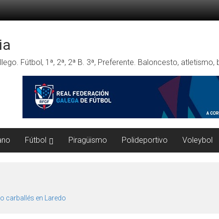
ia
lego. Fútbol, 1ª, 2ª, 2ª B. 3ª, Preferente. Baloncesto, atletismo
ano
Fútbol
Piragüismo
Polideportivo
Voleybol
o carballés en Laredo