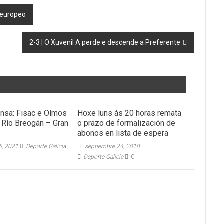
o europeo
2-3 | O Xuvenil A perde e descende a Preferente
ensa: Fisac e Olmos
Hoxe luns ás 20 horas remata
o Río Breogán – Gran
o prazo de formalización de
abonos en lista de espera
6, 2021
Deporte Galicia
septiembre 24, 2018
Deporte Galicia
0