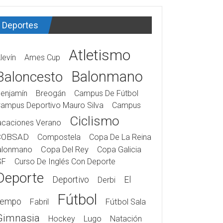
Deportes
Atletismo
levín
Ames Cup
Balonmano
Baloncesto
enjamín
Breogán
Campus De Fútbol
ampus Deportivo Mauro Silva
Campus
Ciclismo
acaciones Verano
COBSAD
Compostela
Copa De La Reina
alonmano
Copa Del Rey
Copa Galicia
SF
Curso De Inglés Con Deporte
Deporte
Deportivo
El
Derbi
Fútbol
iempo
Fabril
Fútbol Sala
Gimnasia
Hockey
Lugo
Natación