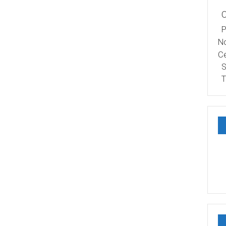
P
No
Ce
S
T