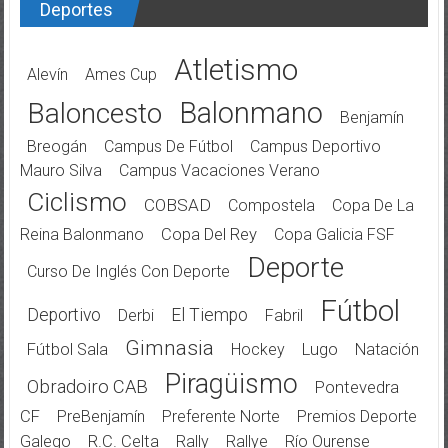
Deportes
Atletismo
Alevín
Ames Cup
Balonmano
Baloncesto
Benjamín
Breogán
Campus De Fútbol
Campus Deportivo
Mauro Silva
Campus Vacaciones Verano
Ciclismo
COBSAD
Compostela
Copa De La
Reina Balonmano
Copa Del Rey
Copa Galicia FSF
Deporte
Curso De Inglés Con Deporte
Fútbol
Deportivo
El Tiempo
Derbi
Fabril
Gimnasia
Fútbol Sala
Hockey
Lugo
Natación
Piragüismo
Obradoiro CAB
Pontevedra
CF
PreBenjamín
Preferente Norte
Premios Deporte
Galego
R.C. Celta
Rally
Rallye
Río Ourense