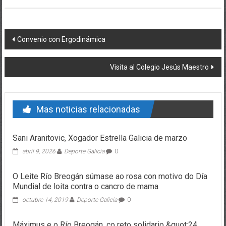
Post navigation
Convenio con Ergodinámica
Visita al Colegio Jesús Maestro
Mas noticias relacionadas
Sani Aranitovic, Xogador Estrella Galicia de marzo
abril 9, 2026
Deporte Galicia
0
O Leite Río Breogán súmase ao rosa con motivo do Día
Mundial de loita contra o cancro de mama
octubre 14, 2019
Deporte Galicia
0
Máximus e o Río Breogán, co reto solidario &quot;24