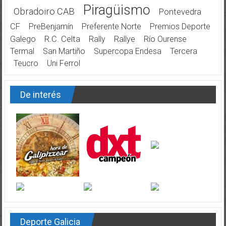
Piragüismo
Obradoiro CAB
Pontevedra
CF
PreBenjamín
Preferente Norte
Premios Deporte
Galego
R.C. Celta
Rally
Rallye
Río Ourense
Termal
San Martiño
Supercopa Endesa
Tercera
Teucro
Uni Ferrol
De interés
Deporte Galicia