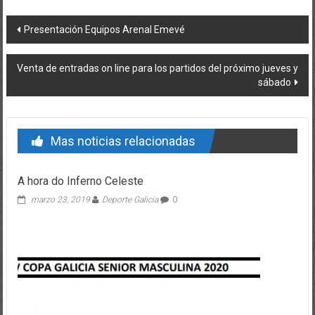
Post navigation
Presentación Equipos Arenal Emevé
Venta de entradas on line para los partidos del próximo jueves y
sábado
Mas noticias relacionadas
A hora do Inferno Celeste
marzo 23, 2019
Deporte Galicia
0