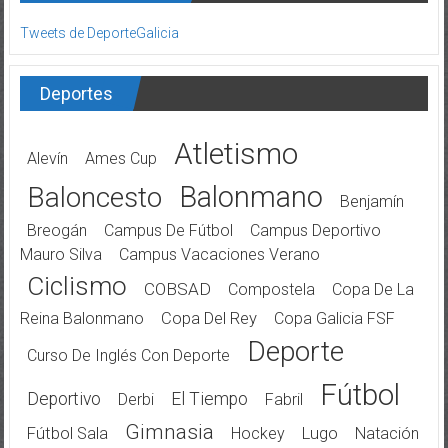
Tweets de DeporteGalicia
Deportes
Atletismo
Alevín
Ames Cup
Balonmano
Baloncesto
Benjamín
Breogán
Campus De Fútbol
Campus Deportivo
Mauro Silva
Campus Vacaciones Verano
Ciclismo
COBSAD
Compostela
Copa De La
Reina Balonmano
Copa Del Rey
Copa Galicia FSF
Deporte
Curso De Inglés Con Deporte
Fútbol
Deportivo
El Tiempo
Derbi
Fabril
Gimnasia
Fútbol Sala
Hockey
Lugo
Natación