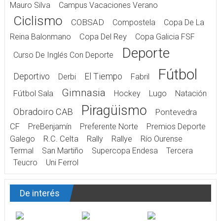
Mauro Silva
Campus Vacaciones Verano
Ciclismo
COBSAD
Compostela
Copa De La
Reina Balonmano
Copa Del Rey
Copa Galicia FSF
Deporte
Curso De Inglés Con Deporte
Fútbol
Deportivo
El Tiempo
Derbi
Fabril
Gimnasia
Fútbol Sala
Hockey
Lugo
Natación
Piragüismo
Obradoiro CAB
Pontevedra
CF
PreBenjamín
Preferente Norte
Premios Deporte
Galego
R.C. Celta
Rally
Rallye
Río Ourense
Termal
San Martiño
Supercopa Endesa
Tercera
Teucro
Uni Ferrol
De interés