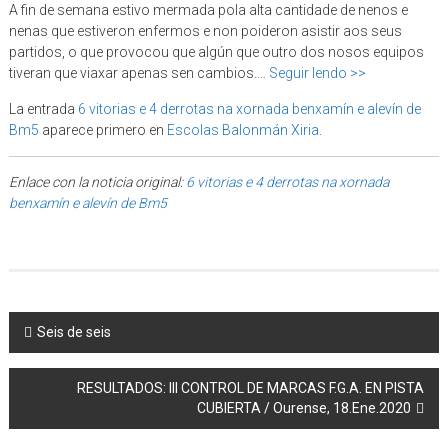
A fin de semana estivo mermada pola alta cantidade de nenos e
nenas que estiveron enfermos e non poideron asistir aos seus
partidos, o que provocou que algún que outro dos nosos equipos
tiveran que viaxar apenas sen cambios.…
Seguir lendo >>
La entrada
6 vitorias e 4 derrotas na xornada benxamín e alevín de
Bm5
aparece primero en
Escolas Balonmán Xiria
.
Enlace con la noticia original:
6 vitorias e 4 derrotas na xornada
benxamín e alevín de Bm5
Post navigation
Seis de seis
RESULTADOS: III CONTROL DE MARCAS F.G.A. EN PISTA
CUBIERTA / Ourense, 18.Ene.2020