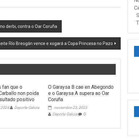
No
Ce
S
T
 no derbi, contra o Oar Coruña
Leite Río Breogán vence e xogará a Copa Princesa no Pazo
s fan que o
O Garaysa B cae en Abegondo
arballo non poida
e o Garaysa A supera ao Oar
sultado positivo
Coruña
, 2024
Deporte Galicia
noviembre 23, 2025
Deporte Galicia
0