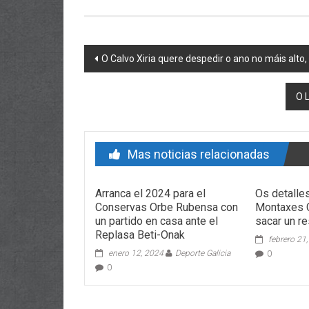
Post navigation
O Calvo Xiria quere despedir o ano no máis alto,
O 
Mas noticias relacionadas
Arranca el 2024 para el
Os detalle
Conservas Orbe Rubensa con
Montaxes C
un partido en casa ante el
sacar un re
Replasa Beti-Onak
febrero 21
enero 12, 2024
Deporte Galicia
0
0