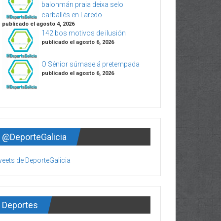
balonmán praia deixa selo
carballés en Laredo
publicado el agosto 4, 2026
142 bos motivos de ilusión
publicado el agosto 6, 2026
O Sénior súmase á pretempada
publicado el agosto 6, 2026
@DeporteGalicia
eets de DeporteGalicia
Deportes