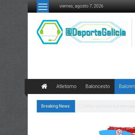
Skip to content
viernes, agosto 7, 2026
Atletismo
Baloncesto
Balon
Breaking News:
142 bos motivos de ilusión