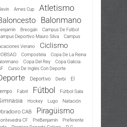
Atletismo
levín
Ames Cup
Balonmano
Baloncesto
enjamín
Breogán
Campus De Fútbol
ampus Deportivo Mauro Silva
Campus
Ciclismo
acaciones Verano
COBSAD
Compostela
Copa De La Reina
alonmano
Copa Del Rey
Copa Galicia
SF
Curso De Inglés Con Deporte
Deporte
Deportivo
El
Derbi
Fútbol
iempo
Fabril
Fútbol Sala
Gimnasia
Hockey
Lugo
Natación
Piragüismo
Obradoiro CAB
ontevedra CF
PreBenjamín
Preferente