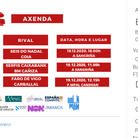
A
B
C
V
B
F
T
embro
P