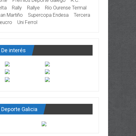
rte
Premios Deporte Galego
R.C.
lta
Rally
Rallye
Río Ourense Termal
an Martiño
Supercopa Endesa
Tercera
eucro
Uni Ferrol
De interés
Deporte Galicia