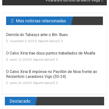
Picaraña e dominio de Marco Veiga
Mas noticias relacionadas
Derrota do Tubasys ante o Bm. Bueu
noviembre 9, 2023
Deporte Galicia
0
O Calvo Xiria trae dous puntos traballados de Moaña
enero 15, 2024
Deporte Galicia
0
O Calvo Xiria B impónse no Pavillón de Noia fronte ao
Reizentolo Lavadores Vigo (30-24)
enero 20, 2026
Deporte Galicia
0
Destacado