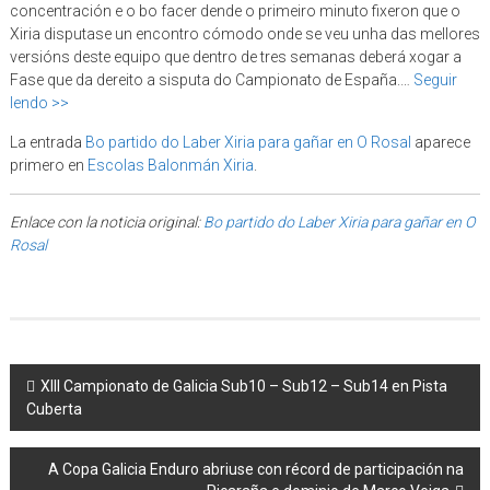
concentración e o bo facer dende o primeiro minuto fixeron que o
Xiria disputase un encontro cómodo onde se veu unha das mellores
versións deste equipo que dentro de tres semanas deberá xogar a
Fase que da dereito a sisputa do Campionato de España.…
Seguir
lendo >>
La entrada
Bo partido do Laber Xiria para gañar en O Rosal
aparece
primero en
Escolas Balonmán Xiria
.
Enlace con la noticia original:
Bo partido do Laber Xiria para gañar en O
Rosal
Post navigation
XIII Campionato de Galicia Sub10 – Sub12 – Sub14 en Pista
Cuberta
A Copa Galicia Enduro abriuse con récord de participación na