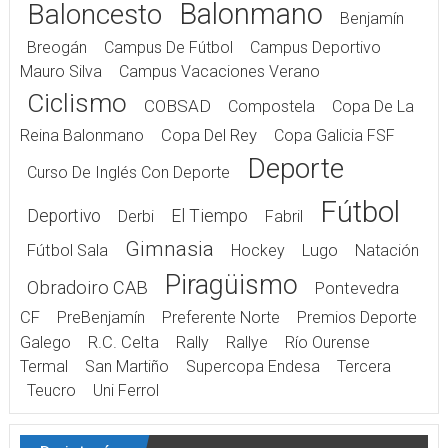
Balonmano
Baloncesto
Benjamín
Breogán
Campus De Fútbol
Campus Deportivo
Mauro Silva
Campus Vacaciones Verano
Ciclismo
COBSAD
Compostela
Copa De La
Reina Balonmano
Copa Del Rey
Copa Galicia FSF
Deporte
Curso De Inglés Con Deporte
Fútbol
Deportivo
El Tiempo
Derbi
Fabril
Gimnasia
Fútbol Sala
Hockey
Lugo
Natación
Piragüismo
Obradoiro CAB
Pontevedra
CF
PreBenjamín
Preferente Norte
Premios Deporte
Galego
R.C. Celta
Rally
Rallye
Río Ourense
Termal
San Martiño
Supercopa Endesa
Tercera
Teucro
Uni Ferrol