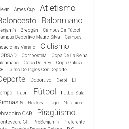
Atletismo
levín
Ames Cup
Balonmano
Baloncesto
enjamín
Breogán
Campus De Fútbol
ampus Deportivo Mauro Silva
Campus
Ciclismo
acaciones Verano
COBSAD
Compostela
Copa De La Reina
alonmano
Copa Del Rey
Copa Galicia
SF
Curso De Inglés Con Deporte
Deporte
Deportivo
El
Derbi
Fútbol
iempo
Fabril
Fútbol Sala
Gimnasia
Hockey
Lugo
Natación
Piragüismo
Obradoiro CAB
ontevedra CF
PreBenjamín
Preferente