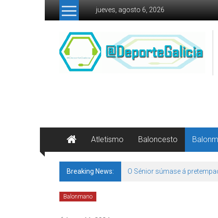
Skip to content
jueves, agosto 6, 2026
Atletismo
Baloncesto
Balon
Breaking News:
O Sénior súmase á pretempa
Balonmano