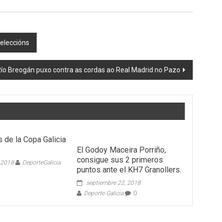
eleccións
ío Breogán puxo contra as cordas ao Real Madrid no Pazo
 de la Copa Galicia
El Godoy Maceira Porriño,
consigue sus 2 primeros
 2018
DeporteGalicia
puntos ante el KH7 Granollers.
septiembre 22, 2018
Deporte Galicia
0