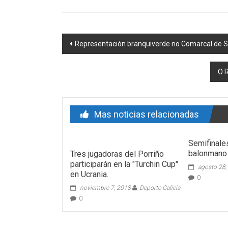
Post navigation
Representación branquiverde no Comarcal de S
O R
Mas noticias relacionadas
Semifinales
balonmano
Tres jugadoras del Porriño
participarán en la "Turchin Cup"
agosto 28,
en Ucrania.
0
noviembre 7, 2018
Deporte Galicia
0