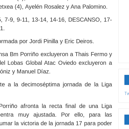
etxea (4), Ayelén Rosalez y Ana Palomino.
5, 7-9, 9-11, 13-14, 14-16, DESCANSO, 17-
1.
ormada por Jordi Pinilla y Eric Deiros.
nsa Bm Porriño excluyeron a Thais Fermo y
del Lobas Global Atac Oviedo excluyeron a
róniz y Manuel Díaz.
nte a la decimoséptima jornada de la Liga
Tw
riño afronta la recta final de una Liga
entra muy ajustada. Por ello, para las
sumar la victoria de la jornada 17 para poder