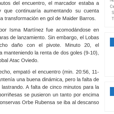
No
nutos del encuentro, el marcador estaba a
Ce
) y que continuaría aumentando su cuenta
S
 la transformación en gol de Maider Barros.
T
o por Isma Martínez fue acomodándose en
aras de lanzamiento. Sin embargo, el Lobas
cho daño con el pivote. Minuto 20, el
manteniendo la renta de dos goles (9-10),
obal Atac Oviedo.
echo, empató el encuentro (min. 20:56, 11-
tenía una buena dinámica, pero la falta de
lastrando. A falta de cinco minutos para la
 porriñesas se pusieron un tanto por encima
 Conservas Orbe Rubensa se iba al descanso