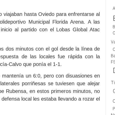
A
o viajaban hasta Oviedo para enfrentarse al
ideportivo Municipal Florida Arena. A las
B
inicio al partido con el Lobas Global Atac
C
V
os dos minutos con el gol desde la línea de
B
spuesta de las locales fue rápida con la
F
ía-Calvo que ponía el 1-1.
o mantenía un 6:0, pero con disuasiones en
T
laterales porriñesas se tuviesen que alejar
rbe Rubensa, en estos primeros minutos, no
efensa local les estaba llevando a rozar el
P