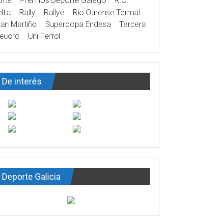
rte
Premios Deporte Galego
R.C.
lta
Rally
Rallye
Río Ourense Termal
an Martiño
Supercopa Endesa
Tercera
eucro
Uni Ferrol
De interés
Deporte Galicia