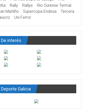
lta
Rally
Rallye
Río Ourense Termal
an Martiño
Supercopa Endesa
Tercera
eucro
Uni Ferrol
De interés
Deporte Galicia