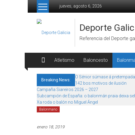
Skip to content
jueves, agosto 6, 2026
Deporte Galic
Referencia del Deporte gal
Atletismo
Baloncesto
Balonm
O Sénior súmase á pretempada
Breaking News:
142 bos motivos de ilusión
Campaña Siareiros 2026 – 2027
Subcampión de España: o balonmán praia deixa sel
Xa roda o balón no Miguel Ángel
Balonmano
enero 18, 2019