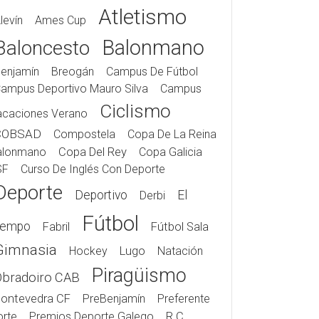
Atletismo
levín
Ames Cup
Balonmano
Baloncesto
enjamín
Breogán
Campus De Fútbol
ampus Deportivo Mauro Silva
Campus
Ciclismo
acaciones Verano
COBSAD
Compostela
Copa De La Reina
alonmano
Copa Del Rey
Copa Galicia
SF
Curso De Inglés Con Deporte
Deporte
Deportivo
El
Derbi
Fútbol
iempo
Fabril
Fútbol Sala
Gimnasia
Hockey
Lugo
Natación
Piragüismo
Obradoiro CAB
ontevedra CF
PreBenjamín
Preferente
rte
Premios Deporte Galego
R.C.