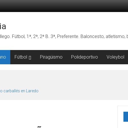
ia
lego. Fútbol, 1ª, 2ª, 2ª B. 3ª, Preferente. Baloncesto, atletismo
ano
Fútbol
Piragüismo
Polideportivo
Voleybol
o carballés en Laredo