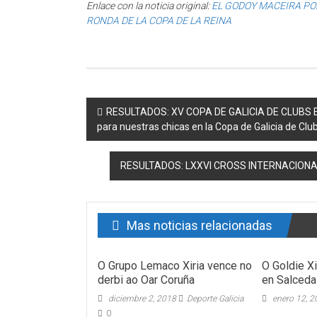
Enlace con la noticia original:
EL GODOY MACEIRA PO
RONDA DE LA COPA DE LA REINA
Post navigation
RESULTADOS: XV COPA DE GALICIA DE CLUBS EN
para nuestras chicas en la Copa de Galicia de Clu
RESULTADOS: LXXVI CROSS INTERNACIONAL 
Mas noticias relacionadas
O Grupo Lemaco Xiria vence no
O Goldie X
derbi ao Oar Coruña
en Salceda
diciembre 2, 2018
Deporte Galicia
enero 12, 
0