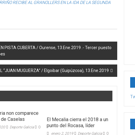
RRIÑO RECIBE AL GRANOLLERS EN LA IDA DE LA SEGUNDA
 PISTA CUBERTA / Ourense, 13.Ene.2019 .- Tercer puesto
bes
“JUAN MUGUERZA” / Elgoibar (Guipúzcoa), 13.Ene.2019
Tw
iria non comparece
 de Caselas
El Mecalia cierra el 2018 a un
punto del Rocasa, líder
2020
Deporte Galicia
0
enero 2, 2019
Deporte Galicia
0