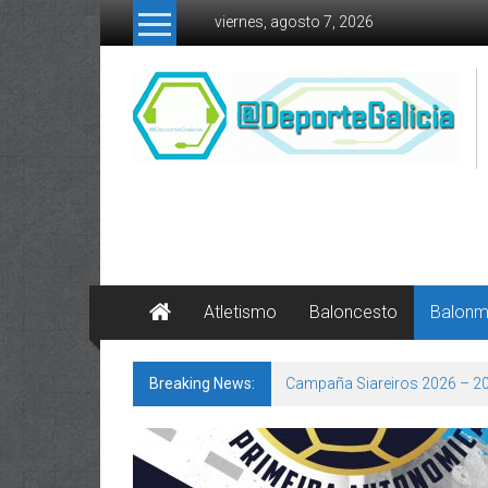
Skip to content
viernes, agosto 7, 2026
Atletismo
Baloncesto
Balon
Breaking News:
Campaña Siareiros 2026 – 2