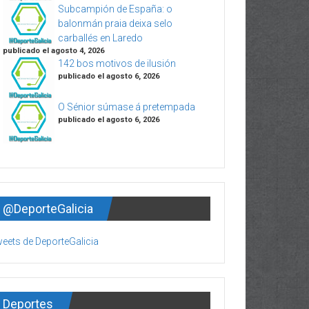
Subcampión de España: o
balonmán praia deixa selo
carballés en Laredo
publicado el agosto 4, 2026
142 bos motivos de ilusión
publicado el agosto 6, 2026
O Sénior súmase á pretempada
publicado el agosto 6, 2026
@DeporteGalicia
eets de DeporteGalicia
Deportes