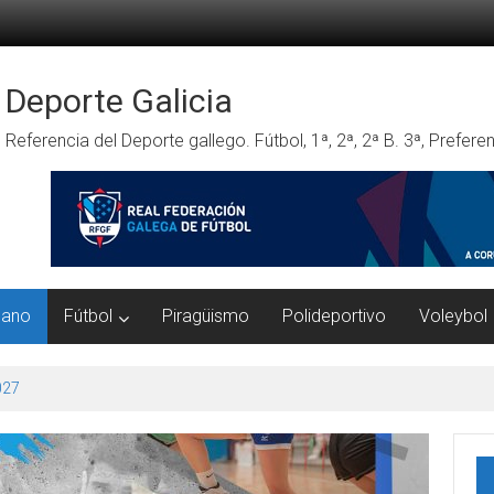
Deporte Galicia
Referencia del Deporte gallego. Fútbol, 1ª, 2ª, 2ª B. 3ª, Prefe
mano
Fútbol
Piragüismo
Polideportivo
Voleybol
027