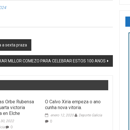
2024
za a sexta praza
XAR MILLOR COMEZO PARA CELEBRAR ESTOS 100 ANOS
vas Orbe Rubensa
O Calvo Xiria empeza o ano
arta victoria
cunha nova vitoria.
a en Elche
enero 12, 2020
Deporte Galicia
 30, 2022
0
icia
0