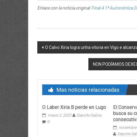
Enlace con la noticia original:
Final 4 1ª Autonómica 
Post navigation
O Calvo Xiria logra unha vitoria en Vigo e alcan
NON PODÍAMOS DEXE
Mas noticias relacionadas
O Laber Xiria B perde en Lugo
El Conser
busca su cu
marzo 2, 2022
Deporte Galicia
consecutiv
0
noviembre
Deporte Gal