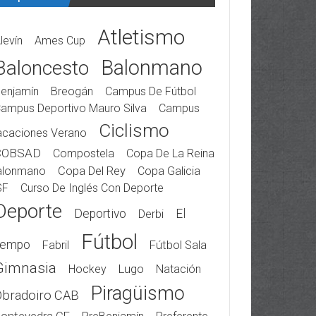
Atletismo
levín
Ames Cup
Balonmano
Baloncesto
enjamín
Breogán
Campus De Fútbol
ampus Deportivo Mauro Silva
Campus
Ciclismo
acaciones Verano
COBSAD
Compostela
Copa De La Reina
alonmano
Copa Del Rey
Copa Galicia
SF
Curso De Inglés Con Deporte
Deporte
Deportivo
El
Derbi
Fútbol
iempo
Fabril
Fútbol Sala
Gimnasia
Hockey
Lugo
Natación
Piragüismo
Obradoiro CAB