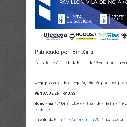
Publicado por: Bm Xiria
Carballo será a sede da Final4 de 1ª Autonómica Fem
4 equipos en cada categoría, loitarán por unha praz
VENDA DE ENTRADAS:
Bono Final4: 10€
(inclúe os 8 partidos da Final4 + o
lendo >>
La entrada
Final 4 1ª Autonómica 2024
aparece pri