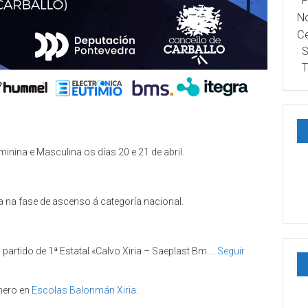
P
No
Ce
S
T
inina e Masculina os días 20 e 21 de abril.
a na fase de ascenso á categoría nacional.
 partido de 1ª Estatal «Calvo Xiria – Saeplast Bm.…
Seguir
mero en
Escolas Balonmán Xiria
.