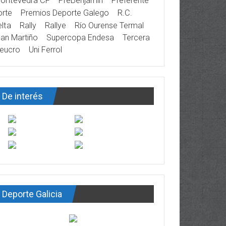
ontevedra CF
PreBenjamín
Preferente
rte
Premios Deporte Galego
R.C.
lta
Rally
Rallye
Río Ourense Termal
an Martiño
Supercopa Endesa
Tercera
eucro
Uni Ferrol
De interés
Deporte Galicia