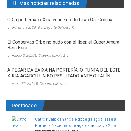
Mas noticias relacionadas
O Grupo Lemaco Xiria vence no derbi ao Oar Coruña
diciembre 2, 2018
Deporte Galicia
0
El Conservas Orbe no pudo con el líder, el Super Amara
Bera Bera
marzo 2, 2020
Deporte Galicia
0
A PESAR DA BAIXA NA PORTERÍA, O PUNTA DEL ESTE
XIRIA ACADOU UN BO RESULTADO ANTE O LALÍN
enero 30, 2019
Deporte Galicia
0
Destacado
Catro rivais canarios e doce galegos: así é a
Primeira Nacional que agarda ao Calvo Xiria
publicado el agosto 3, 2026