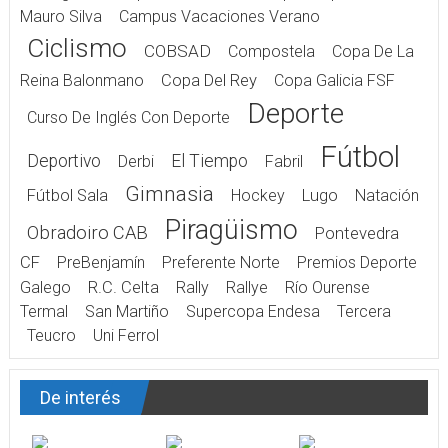
Mauro Silva
Campus Vacaciones Verano
Ciclismo
COBSAD
Compostela
Copa De La
Reina Balonmano
Copa Del Rey
Copa Galicia FSF
Deporte
Curso De Inglés Con Deporte
Fútbol
Deportivo
El Tiempo
Derbi
Fabril
Gimnasia
Fútbol Sala
Hockey
Lugo
Natación
Piragüismo
Obradoiro CAB
Pontevedra
CF
PreBenjamín
Preferente Norte
Premios Deporte
Galego
R.C. Celta
Rally
Rallye
Río Ourense
Termal
San Martiño
Supercopa Endesa
Tercera
Teucro
Uni Ferrol
De interés