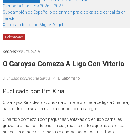
Campaña Siareiros 2026 – 2027
Subcampión de España: o balonmán praia deixa selo carballés en
Laredo
Xa roda o balón no Miguel Ángel
Balonmano
septiembre 23, 2019
O Garaysa Comeza A Liga Con Vitoria
Enviado por:Deporte Galicia
Balonmano
Publicado por: Bm Xiria
O Garaysa Xiria desprazouse na primeira xornada de liga a Chapela,
para enfrontarse a un rival xa conocido da categoría.
O partido comezou con pequenas ventaxas do equipo carballés
grazas a unha boa defensa inicial, mais o certo é que as as rentas
nunca ían a facerse grandes xa que, co paso dos minutos, o