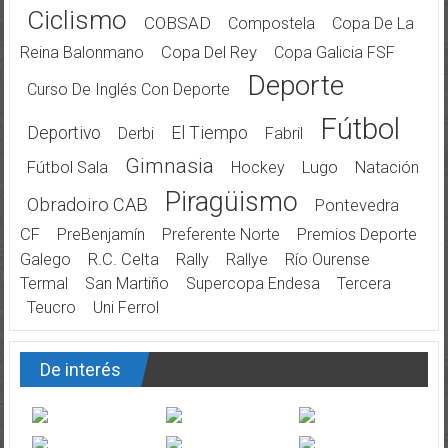
Ciclismo
COBSAD
Compostela
Copa De La
Reina Balonmano
Copa Del Rey
Copa Galicia FSF
Deporte
Curso De Inglés Con Deporte
Fútbol
Deportivo
El Tiempo
Derbi
Fabril
Gimnasia
Fútbol Sala
Hockey
Lugo
Natación
Piragüismo
Obradoiro CAB
Pontevedra
CF
PreBenjamín
Preferente Norte
Premios Deporte
Galego
R.C. Celta
Rally
Rallye
Río Ourense
Termal
San Martiño
Supercopa Endesa
Tercera
Teucro
Uni Ferrol
De interés