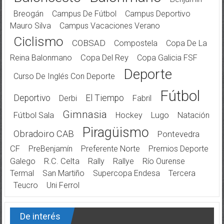
Breogán
Campus De Fútbol
Campus Deportivo
Mauro Silva
Campus Vacaciones Verano
Ciclismo
COBSAD
Compostela
Copa De La
Reina Balonmano
Copa Del Rey
Copa Galicia FSF
Deporte
Curso De Inglés Con Deporte
Fútbol
Deportivo
El Tiempo
Derbi
Fabril
Gimnasia
Fútbol Sala
Hockey
Lugo
Natación
Piragüismo
Obradoiro CAB
Pontevedra
CF
PreBenjamín
Preferente Norte
Premios Deporte
Galego
R.C. Celta
Rally
Rallye
Río Ourense
Termal
San Martiño
Supercopa Endesa
Tercera
Teucro
Uni Ferrol
De interés