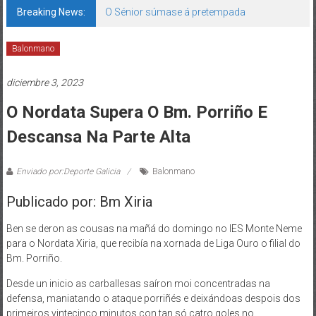
Breaking News:
O Sénior súmase á pretempada
Balonmano
diciembre 3, 2023
O Nordata Supera O Bm. Porriño E
Descansa Na Parte Alta
Enviado por:Deporte Galicia
Balonmano
Publicado por: Bm Xiria
Ben se deron as cousas na mañá do domingo no IES Monte Neme
para o Nordata Xiria, que recibía na xornada de Liga Ouro o filial do
Bm. Porriño.
Desde un inicio as carballesas saíron moi concentradas na
defensa, maniatando o ataque porriñés e deixándoas despois dos
primeiros vintecinco minutos con tan só catro goles no